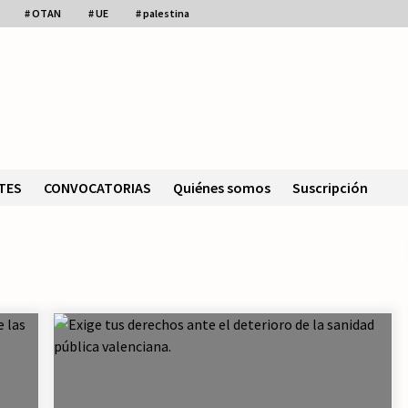
# OTAN
# UE
# palestina
TES
CONVOCATORIAS
Quiénes somos
Suscripción
De la política al asistencialismo,
una deriva que desarma a la
izquierda.
24/07/2026
IU de Asturias propone un “rearme
ético” que no es de izquierdas.