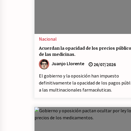
23/07/2026
La psicología de la desinformació
y los «paquetes retóricos».
21/07/2026
Nacional
¿Por qué la formación a la militanc
Acuerdan la opacidad de los precios públic
comunista del PCE no es marxista
de las medicinas.
leninista?
20/07/2026
Juanjo Llorente
26/07/2026
El gobierno y la oposición han impuesto
definitivamente la opacidad de los pagos públ
a las multinacionales farmacéuticas.