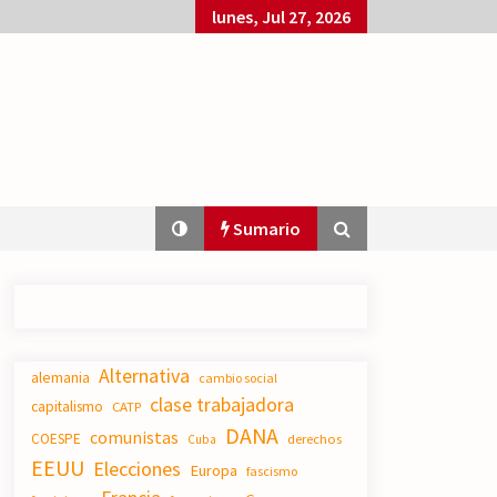
lunes, Jul 27, 2026
Sumario
Nace la Aliança d’Estudiants per
Alternativa
l’Educació Pública del País Valencià.
alemania
cambio social
24/07/2026
clase trabajadora
capitalismo
CATP
DANA
comunistas
COESPE
derechos
Cuba
EEUU
Elecciones
Sobre el desarrollo real del modelo
Europa
fascismo
productivo español.