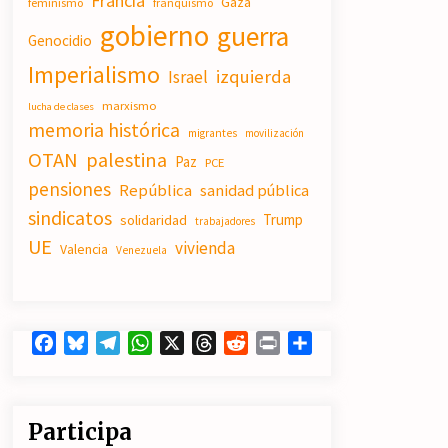
Francia
Gaza
feminismo
franquismo
23/07/2026
gobierno
guerra
Genocidio
El XXII Congreso del PCE y sus dos
Imperialismo
izquierda
Israel
proyectos políticos.
20/07/2026
marxismo
lucha de clases
memoria histórica
migrantes
movilización
OTAN
palestina
Paz
Polarizada y movilizada, la
PCE
ciudadanía no se queda en casa.
pensiones
República
sanidad pública
19/07/2026
sindicatos
Trump
solidaridad
trabajadores
UE
vivienda
Valencia
Venezuela
Facebook
Bluesky
Telegram
WhatsApp
X
Threads
Reddit
Print
Compartir
Participa