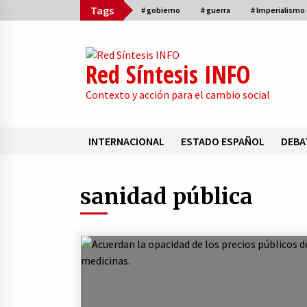
Skip
Tags
# gobierno
# guerra
# Imperialismo
to
content
Red Síntesis INFO
Contexto y acción para el cambio social
INTERNACIONAL
ESTADO ESPAÑOL
DEBA
Sumario
sanidad pública
Acuerdan la opacidad de los
precios públicos de las medicinas.
26/07/2026
El embrión de una duda en la base
de Podemos.