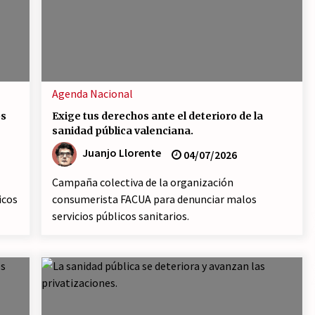
23/07/2026
n
Movilización social contra los
presupuestos derechistas de la
Generalitat Valenciana.
21/07/2026
Agenda
Nacional
ia
¿Por qué la «unidad de las
os
Exige tus derechos ante el deterioro de la
izquierdas» es un callejón sin
sanidad pública valenciana.
salida?
19/07/2026
Juanjo Llorente
04/07/2026
Campaña colectiva de la organización
icos
consumerista FACUA para denunciar malos
servicios públicos sanitarios.