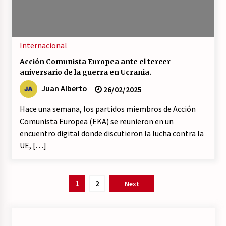
Internacional
Acción Comunista Europea ante el tercer
aniversario de la guerra en Ucrania.
Juan Alberto
26/02/2025
Hace una semana, los partidos miembros de Acción
Comunista Europea (EKA) se reunieron en un
encuentro digital donde discutieron la lucha contra la
UE, […]
Paginación
1
2
Next
de
entradas