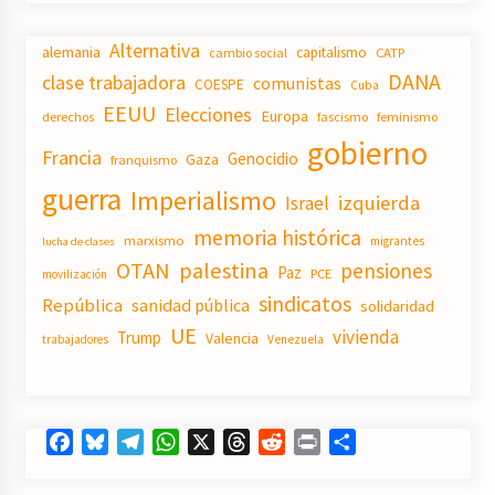
Alternativa
alemania
capitalismo
CATP
cambio social
DANA
clase trabajadora
comunistas
COESPE
Cuba
EEUU
Elecciones
Europa
derechos
fascismo
feminismo
gobierno
Francia
Genocidio
Gaza
franquismo
guerra
Imperialismo
izquierda
Israel
memoria histórica
marxismo
migrantes
lucha de clases
OTAN
palestina
pensiones
Paz
PCE
movilización
sindicatos
República
sanidad pública
solidaridad
UE
vivienda
Trump
Valencia
trabajadores
Venezuela
Facebook
Bluesky
Telegram
WhatsApp
X
Threads
Reddit
Print
Compartir