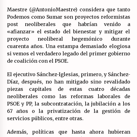
19/07/2026
Maestre (@AntonioMaestre) considera que tanto
Podemos como Sumar son proyectos reformistas
Llamamiento por el 18 julio del Encuentro
Estatal por la República.
post neoliberales que habrían venido a
17/07/2026
«afianzar» el estado del bienestar y mitigar el
proyecto neoliberal hegemónico durante
La OTAN acelera la militarización industrial
cuarenta años. Una estampa demasiado elogiosa
con un nuevo modelo de producción
si vemos el verdadero legado del primer gobierno
permanente.
de coalición con el PSOE.
16/07/2026
El ejecutivo Sánchez-Iglesias, primero, y Sánchez-
Actos en Valencia y Alicante contra la
represión del activismo por Palestina.
Díaz, después, no han mitigado sino revalidado
16/07/2026
piezas capitales de estas cuatro décadas
neoliberales como las reformas laborales de
Asamblea abierta de los CLER en Alaquàs
PSOE y PP, la subcontratación, la jubilación a los
plantea una alternativa a las obras aprobadas
67 años o la privatización de la gestión de
para La Saleta y la línea C3.
servicios públicos, entre otras.
16/07/2026
Además, políticas que hasta ahora hubieran
Declaración de Estambul por un Frente Común