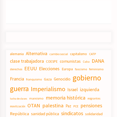
Alternativa
alemania
capitalismo
CATP
cambio social
DANA
clase trabajadora
comunistas
COESPE
Cuba
EEUU
Elecciones
Europa
derechos
fascismo
feminismo
gobierno
Francia
Genocidio
Gaza
franquismo
guerra
Imperialismo
izquierda
Israel
memoria histórica
marxismo
migrantes
lucha de clases
OTAN
palestina
pensiones
Paz
PCE
movilización
sindicatos
República
sanidad pública
solidaridad