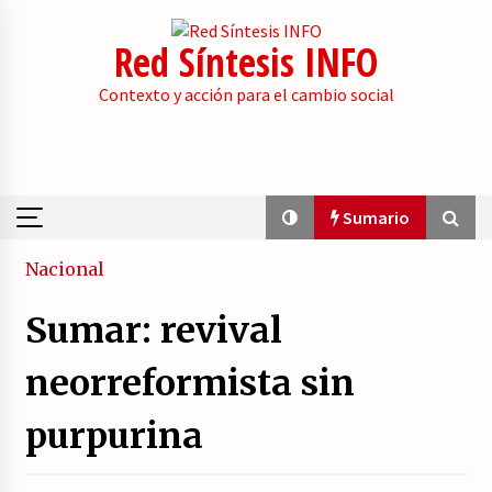
Skip
to
Red Síntesis INFO
content
Contexto y acción para el cambio social
Sumario
Sumario
Nacional
Sumar: revival
Sobre el desarrollo real del modelo productivo
español.
neorreformista sin
23/07/2026
purpurina
La psicología de la desinformación y los
«paquetes retóricos».
21/07/2026