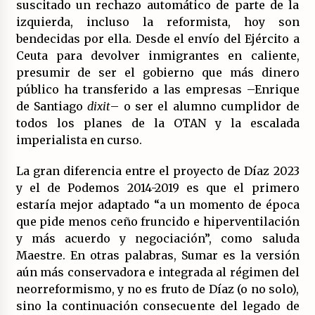
contra la OTAN, el Imperialismo y la Guerra.
suscitado un rechazo automático de parte de la
14/07/2026
izquierda, incluso la reformista, hoy son
bendecidas por ella. Desde el envío del Ejército a
Ceuta para devolver inmigrantes en caliente,
presumir de ser el gobierno que más dinero
público ha transferido a las empresas –Enrique
de Santiago
dixit
– o ser el alumno cumplidor de
todos los planes de la OTAN y la escalada
imperialista en curso.
La gran diferencia entre el proyecto de Díaz 2023
y el de Podemos 2014-2019 es que el primero
estaría mejor adaptado “a un momento de época
que pide menos ceño fruncido e hiperventilación
y más acuerdo y negociación”, como saluda
Maestre. En otras palabras, Sumar es la versión
aún más conservadora e integrada al régimen del
neorreformismo, y no es fruto de Díaz (o no solo),
sino la continuación consecuente del legado de