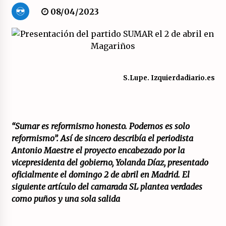
08/04/2023
Movilización social contra los presupuestos
derechistas de la Generalitat Valenciana.
21/07/2026
El XXII Congreso del PCE y sus dos proyectos
S.Lupe. Izquierdadiario.es
políticos.
20/07/2026
¿Por qué la formación a la militancia comunista
del PCE no es marxista leninista?
“Sumar es reformismo honesto. Podemos es solo
20/07/2026
reformismo”. Así de sincero describía el periodista
Antonio Maestre el proyecto encabezado por la
vicepresidenta del gobierno, Yolanda Díaz, presentado
¿Por qué la «unidad de las izquierdas» es un
callejón sin salida?
oficialmente el domingo 2 de abril en Madrid. El
19/07/2026
siguiente artículo del camarada SL plantea verdades
como puños y una sola salida
Polarizada y movilizada, la ciudadanía no se
queda en casa.