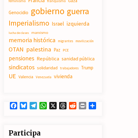
Francia
Gaza
feminismo
franquismo
19/07/2026
gobierno
guerra
Genocidio
Imperialismo
Actos en Valencia y Alicante contra
izquierda
Israel
la represión del activismo por
Palestina.
marxismo
lucha de clases
16/07/2026
memoria histórica
migrantes
movilización
OTAN
palestina
Paz
PCE
El fuego no tiene la culpa en Los
Gallardos (Almería)
pensiones
República
sanidad pública
14/07/2026
sindicatos
Trump
solidaridad
trabajadores
UE
vivienda
Valencia
Venezuela
Facebook
Bluesky
Telegram
WhatsApp
X
Threads
Reddit
Print
Compartir
Participa