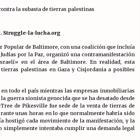
salida?
19/07/2026
La OTAN acelera la militarización
.
industrial con un nuevo modelo de
producción permanente.
x
. Struggle-la-lucha.org
16/07/2026
er Popular de Baltimore, con una coalición que incluía
Declaración de Estambul por un
 Judías por la Paz, organizó una contramanifestación
Frente Común contra la OTAN, el
sraelí» en el área de Baltimore. En realidad, esta
 y
Imperialismo y la Guerra.
tierras palestinas en Gaza y Cisjordania a posibles
14/07/2026
o en todo el país mientras las empresas inmobiliarias
 la guerra sionista genocida que se ha desatado desde
eTree de Pikesville fue sede de la venta de tierras de
durante unas horas en lo que normalmente habría sido
ía hostigó cada movimiento de la manifestación, y la
do simplemente intentaba cumplir una demanda legal