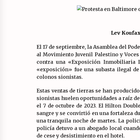
Marxistas (FIM) del PCE?
20/07/2026
Llamamiento por el 18 julio del
Encuentro Estatal por la República
Lev Koufa
17/07/2026
El 17 de septiembre, la Asamblea del Pod
Asamblea abierta de los CLER en
al Movimiento Juvenil Palestino y Voces
Alaquàs plantea una alternativa a
contra una «Exposición Inmobiliaria I
las obras aprobadas para La Saleta
la línea C3.
«exposición» fue una subasta ilegal de 
16/07/2026
colonos sionistas.
Estas ventas de tierras se han producid
sionistas huelen oportunidades a raíz de
el 7 de octubre de 2023. El Hilton Doubl
sangre y se convirtió en una fortaleza 
una tranquila noche de martes. La polic
policía detuvo a un abogado local cuan
de cese y desistimiento en el hotel.