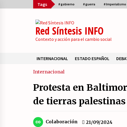
Skip
Tags
# gobierno
# guerra
# Imperialismo
to
content
Red Síntesis INFO
Contexto y acción para el cambio social
INTERNACIONAL
ESTADO ESPAÑOL
DEBA
Sumario
Internacional
Protesta en Baltimor
La psicología de la desinformació
y los «paquetes retóricos».
de tierras palestinas
21/07/2026
¿Son marxistas las publicaciones 
Colaboración
21/09/2024
la Fundación de Investigaciones