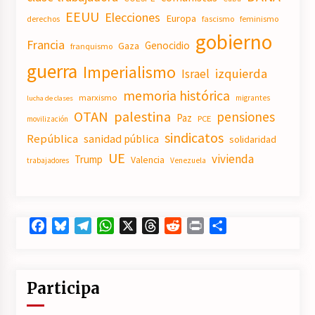
EEUU
Elecciones
Europa
derechos
fascismo
feminismo
gobierno
Francia
Genocidio
Gaza
franquismo
guerra
Imperialismo
izquierda
Israel
memoria histórica
marxismo
migrantes
lucha de clases
OTAN
palestina
pensiones
Paz
PCE
movilización
sindicatos
República
sanidad pública
solidaridad
UE
vivienda
Trump
Valencia
trabajadores
Venezuela
Facebook
Bluesky
Telegram
WhatsApp
X
Threads
Reddit
Print
Compartir
Participa