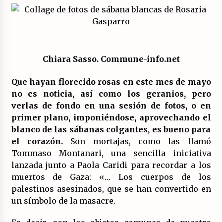
El XXII Congreso del PCE y sus dos proyectos
políticos.
20/07/2026
Chiara Sasso. Commune-info.net
¿Son marxistas las publicaciones de la
Fundación de Investigaciones Marxistas (FIM)
Que hayan florecido rosas en este mes de mayo
del PCE?
no es noticia, así como los geranios, pero
20/07/2026
verlas de fondo en una sesión de fotos, o en
primer plano, imponiéndose, aprovechando el
¿Por qué la «unidad de las izquierdas» es un
callejón sin salida?
blanco de las sábanas colgantes, es bueno para
19/07/2026
el corazón.
Son mortajas, como las llamó
Tommaso Montanari, una sencilla iniciativa
Polarizada y movilizada, la ciudadanía no se
lanzada junto a Paola Caridi para recordar a los
queda en casa.
muertos de Gaza: «… Los cuerpos de los
19/07/2026
palestinos asesinados, que se han convertido en
un símbolo de la masacre.
Llamamiento por el 18 julio del Encuentro
Estatal por la República.