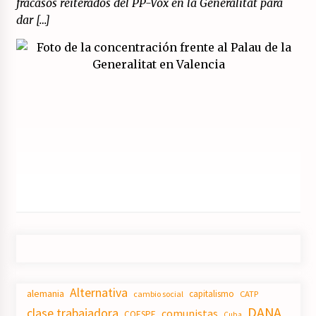
fracasos reiterados del PP-Vox en la Generalitat para
dar […]
Alternativa
alemania
capitalismo
CATP
cambio social
DANA
clase trabajadora
comunistas
COESPE
Cuba