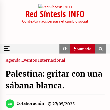
Skip
to
Red Síntesis INFO
content
Contexto y acción para el cambio social
Sumario
Sumario
Agenda
Eventos
Internacional
Palestina: gritar con una
La psicología de la desinformación y los
«paquetes retóricos».
sábana blanca.
21/07/2026
Movilización social contra los presupuestos
Colaboración
27/05/2025
derechistas de la Generalitat Valenciana.
21/07/2026