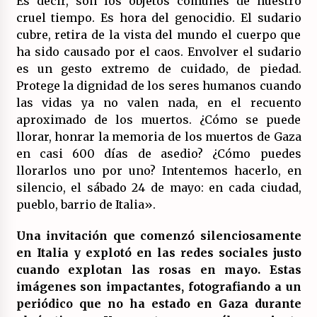
Es decir, son los objetos comunes de nuestro
17/07/2026
cruel tiempo. Es hora del genocidio. El sudario
cubre, retira de la vista del mundo el cuerpo que
La OTAN acelera la militarización industrial
ha sido causado por el caos. Envolver el sudario
con un nuevo modelo de producción
permanente.
es un gesto extremo de cuidado, de piedad.
16/07/2026
Protege la dignidad de los seres humanos cuando
las vidas ya no valen nada, en el recuento
Actos en Valencia y Alicante contra la
aproximado de los muertos. ¿Cómo se puede
represión del activismo por Palestina.
llorar, honrar la memoria de los muertos de Gaza
16/07/2026
en casi 600 días de asedio? ¿Cómo puedes
llorarlos uno por uno? Intentemos hacerlo, en
Asamblea abierta de los CLER en Alaquàs
silencio, el sábado 24 de mayo: en cada ciudad,
plantea una alternativa a las obras aprobadas
para La Saleta y la línea C3.
pueblo, barrio de Italia».
16/07/2026
Una invitación que comenzó silenciosamente
Declaración de Estambul por un Frente Común
en Italia y explotó en las redes sociales justo
contra la OTAN, el Imperialismo y la Guerra.
cuando explotan las rosas en mayo. Estas
14/07/2026
imágenes son impactantes, fotografiando a un
periódico que no ha estado en Gaza durante
El fuego no tiene la culpa en Los Gallardos