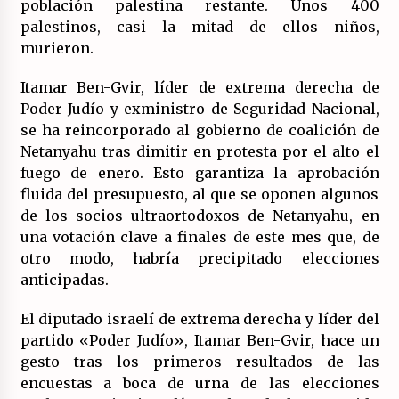
población palestina restante. Unos 400
17/07/2026
palestinos, casi la mitad de ellos niños,
murieron.
La OTAN acelera la militarización industrial
con un nuevo modelo de producción
permanente.
Itamar Ben-Gvir, líder de extrema derecha de
16/07/2026
Poder Judío y exministro de Seguridad Nacional,
se ha reincorporado al gobierno de coalición de
Actos en Valencia y Alicante contra la
Netanyahu tras dimitir en protesta por el alto el
represión del activismo por Palestina.
fuego de enero. Esto garantiza la aprobación
16/07/2026
fluida del presupuesto, al que se oponen algunos
de los socios ultraortodoxos de Netanyahu, en
Asamblea abierta de los CLER en Alaquàs
una votación clave a finales de este mes que, de
plantea una alternativa a las obras aprobadas
para La Saleta y la línea C3.
otro modo, habría precipitado elecciones
16/07/2026
anticipadas.
Declaración de Estambul por un Frente Común
El diputado israelí de extrema derecha y líder del
contra la OTAN, el Imperialismo y la Guerra.
partido «Poder Judío», Itamar Ben-Gvir, hace un
14/07/2026
gesto tras los primeros resultados de las
encuestas a boca de urna de las elecciones
El fuego no tiene la culpa en Los Gallardos