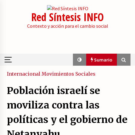
Skip
to
Red Síntesis INFO
content
Contexto y acción para el cambio social
Sumario
Sumario
Internacional
Movimientos Sociales
Población israelí se
La psicología de la desinformación y los
«paquetes retóricos».
moviliza contra las
21/07/2026
políticas y el gobierno de
Movilización social contra los presupuestos
derechistas de la Generalitat Valenciana.
Netanyahu.
21/07/2026