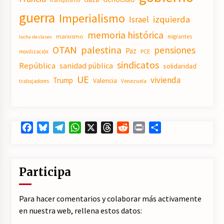
guerra
Imperialismo
izquierda
Israel
memoria histórica
marxismo
migrantes
lucha de clases
OTAN
palestina
pensiones
Paz
PCE
movilización
sindicatos
República
sanidad pública
solidaridad
UE
vivienda
Trump
Valencia
trabajadores
Venezuela
Facebook
Bluesky
Telegram
WhatsApp
X
Threads
Reddit
Print
Compartir
Participa
Para hacer comentarios y colaborar más activamente
en nuestra web, rellena estos datos: