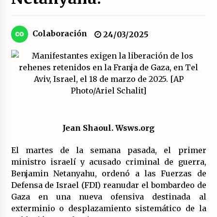
El XXII Congreso del PCE y sus dos proyectos
políticos.
Colaboración
24/03/2025
20/07/2026
¿Son marxistas las publicaciones de la
Fundación de Investigaciones Marxistas (FIM)
del PCE?
20/07/2026
¿Por qué la «unidad de las izquierdas» es un
callejón sin salida?
Jean Shaoul. Wsws.org
19/07/2026
El martes de la semana pasada, el primer
Polarizada y movilizada, la ciudadanía no se
ministro israelí y acusado criminal de guerra,
queda en casa.
Benjamin Netanyahu, ordenó a las Fuerzas de
19/07/2026
Defensa de Israel (FDI) reanudar el bombardeo de
Gaza en una nueva ofensiva destinada al
Llamamiento por el 18 julio del Encuentro
exterminio o desplazamiento sistemático de la
Estatal por la República.