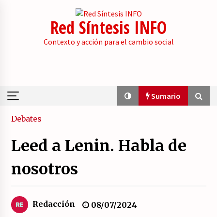
Skip
to
Red Síntesis INFO
content
Contexto y acción para el cambio social
Sumario
Sumario
Debates
Leed a Lenin. Habla de
La psicología de la desinformación y los
«paquetes retóricos».
nosotros
21/07/2026
Movilización social contra los presupuestos
Redacción
08/07/2024
derechistas de la Generalitat Valenciana.
21/07/2026