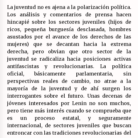
17/07/2026
La juventud no es ajena a la polarización política.
Los análisis y comentarios de prensa hacen
La OTAN acelera la militarización industrial
hincapié sobre los sectores juveniles (hijos de
con un nuevo modelo de producción
permanente.
ricos, pequeña burguesía desclasada, hombres
16/07/2026
asustados por el avance de los derechos de las
mujeres) que se decantan hacia la extrema
Actos en Valencia y Alicante contra la
derecha, pero obvian que otro sector de la
represión del activismo por Palestina.
juventud se radicaliza hacia posiciones activas
16/07/2026
antifascistas y revolucionarias. La política
oficial, básicamente parlamentaria, sin
Asamblea abierta de los CLER en Alaquàs
plantea una alternativa a las obras aprobadas
perspectivas reales de cambio, no atrae a la
para La Saleta y la línea C3.
mayoría de la juventud y de ahí surgen los
16/07/2026
interrogantes sobre el futuro. Unas decenas de
jóvenes interesados por Lenin no son muchos,
Declaración de Estambul por un Frente Común
pero tiene más interés cuando se comprueba que
contra la OTAN, el Imperialismo y la Guerra.
14/07/2026
es un proceso estatal, y seguramente
internacional, de sectores juveniles que buscan
entroncar con las tradiciones revolucionarias del
El fuego no tiene la culpa en Los Gallardos