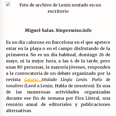
El XXII Congreso del PCE y sus dos proyectos
políticos.
20/07/2026
Miguel Salas. Sinpermiso.info
¿Por qué la formación a la militancia comunista
del PCE no es marxista leninista?
Es un día caluroso en Barcelona en el que apetece
20/07/2026
estar en la playa o en el campo disfrutando de la
primavera. No es un día habitual, domingo 26 de
¿Por qué la «unidad de las izquierdas» es un
mayo, ni la mejor hora, a las 4 de la tarde, pero
callejón sin salida?
unas 80 personas, la mayoría jóvenes, responden
19/07/2026
a la convocatoria de un debate organizado por la
revista
Catarsi
titulado Llegiu Lenin. Parla de
Polarizada y movilizada, la ciudadanía no se
nosaltres
(Leed a Lenin. Habla de nosotros). Es una
queda en casa.
de las numerosas actividades organizadas
19/07/2026
durante ese fin de semana por Fira Literal, una
reunión anual de editoriales y publicaciones
Llamamiento por el 18 julio del Encuentro
alternativas.
Estatal por la República.