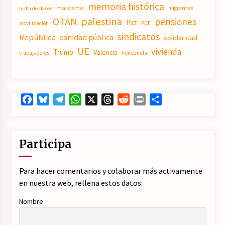
memoria histórica
marxismo
migrantes
lucha de clases
OTAN
palestina
pensiones
Paz
PCE
movilización
sindicatos
República
sanidad pública
solidaridad
UE
vivienda
Trump
Valencia
trabajadores
Venezuela
Facebook
Bluesky
Telegram
WhatsApp
X
Threads
Reddit
Print
Compartir
Participa
Para hacer comentarios y colaborar más activamente
en nuestra web, rellena estos datos:
Nombre