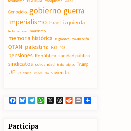
Francia
Gaza
feminismo
franquismo
19/07/2026
gobierno
guerra
Genocidio
Imperialismo
Actos en Valencia y Alicante contra
izquierda
Israel
la represión del activismo por
Palestina.
marxismo
lucha de clases
16/07/2026
memoria histórica
migrantes
movilización
OTAN
palestina
Paz
PCE
El fuego no tiene la culpa en Los
Gallardos (Almería)
pensiones
República
sanidad pública
14/07/2026
sindicatos
Trump
solidaridad
trabajadores
UE
vivienda
Valencia
Venezuela
Facebook
Bluesky
Telegram
WhatsApp
X
Threads
Reddit
Print
Compartir
Participa