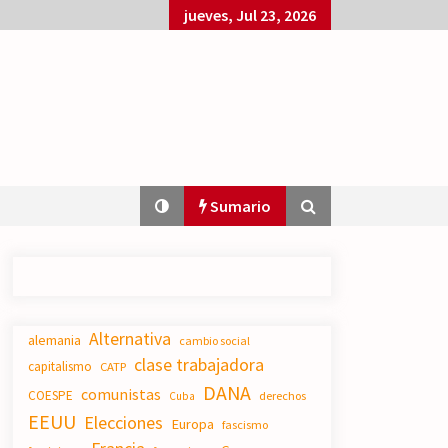
jueves, Jul 23, 2026
Sumario
El XXII Congreso del PCE y sus dos
Alternativa
proyectos políticos.
alemania
cambio social
20/07/2026
clase trabajadora
capitalismo
CATP
DANA
comunistas
COESPE
derechos
Cuba
EEUU
Elecciones
Polarizada y movilizada, la
Europa
fascismo
ciudadanía no se queda en casa.