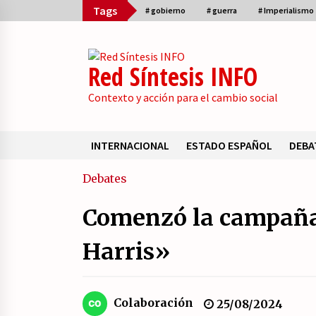
Skip
Tags
# gobierno
# guerra
# Imperialismo
to
content
Red Síntesis INFO
Contexto y acción para el cambio social
INTERNACIONAL
ESTADO ESPAÑOL
DEBA
Sumario
Debates
Comenzó la campaña 
La psicología de la desinformació
y los «paquetes retóricos».
Harris»
21/07/2026
¿Por qué la formación a la militanc
Colaboración
25/08/2024
comunista del PCE no es marxista