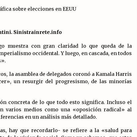
salida?
19/07/2026
La OTAN acelera la militarización
.
industrial con un nuevo modelo de
producción permanente.
ini. Sinistrainrete.info
16/07/2026
o muestra con gran claridad lo que queda de la
Declaración de Estambul por un
mperialismo occidental. Y luego, en cascada, en todos
Frente Común contra la OTAN, el
s».
 y
Imperialismo y la Guerra.
14/07/2026
cos, la asamblea de delegados coronó a Kamala Harris
er», un resurgir del progresismo, de las minorías
ión concreta de lo que todo esto significa. Incluso el
n varios medios como una «oposición radical» al
erencias en un análisis más detallado.
s, hay que recordarlo- se refiere a la «salud para