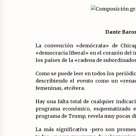
leninista?
20/07/2026
Llamamiento por el 18 julio del
Encuentro Estatal por la República
Dante Baront
17/07/2026
La convención «demócrata» de Chicag
Asamblea abierta de los CLER en
«democracia liberal» en el corazón del i
Alaquàs plantea una alternativa a
los países de la «cadena de subordinado
las obras aprobadas para La Saleta
la línea C3.
16/07/2026
Como se puede leer en todos los periódi
describiendo el evento como un «renac
femeninas, etcétera.
Hay una falta total de cualquier indicac
programa económico, esquematizado e
programa de Trump, revela muy pocas dif
La más significativa -pero son promesa