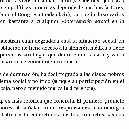
o de la vivienda social. Como ya sabemos, que estas
go en políticas concretas depende de muchos factores,
ía en el Congreso (nada obvio), porque incluso varios
en bastante a cualquier «
intervención estatal en la
muestran cuán degradada está la situación social en
oblación no tiene acceso a la atención médica o tiene
 personas sin hogar que duermen en la calle y van a
giosa son de conocimiento común.
os de dominación, ha desintegrado a las clases pobres
lema social y político (aunque su participación en el
baja, pero a menudo marca la diferencia).
mp es más retórica que concreta. El primero promete
emores al señalar como responsables a «enemigos
 Latina y la competencia de los productos básicos