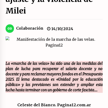
Milei
El XXII Congreso del PCE y sus dos proyectos
políticos.
20/07/2026
Colaboración
14/10/2024
¿Por qué la formación a la militancia comunista
del PCE no es marxista leninista?
20/07/2026
¿Por qué la «unidad de las izquierdas» es un
callejón sin salida?
La «marcha de las velas» ha sido una de las medidas del
19/07/2026
plan de lucha para recuperar el salario docente y no
docente y para reclamar mayores fondos en el Presupuesto
Polarizada y movilizada, la ciudadanía no se
2025. El lema destacado es «Unidad por la educación
queda en casa.
pública» y las previsiones son extender y ampliar esta
19/07/2026
lucha hasta terminar con un gobierno de corte fascista….
Llamamiento por el 18 julio del Encuentro
Estatal por la República.
Celeste del Bianco. Pagina12.com.ar