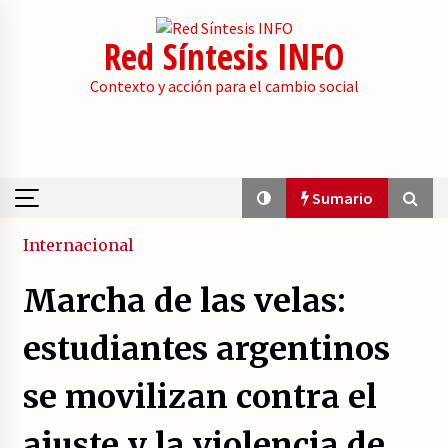
Skip
to
Red Síntesis INFO
content
Contexto y acción para el cambio social
Sumario
Sumario
Internacional
Marcha de las velas:
La psicología de la desinformación y los
«paquetes retóricos».
estudiantes argentinos
21/07/2026
se movilizan contra el
Movilización social contra los presupuestos
derechistas de la Generalitat Valenciana.
ajuste y la violencia de
21/07/2026