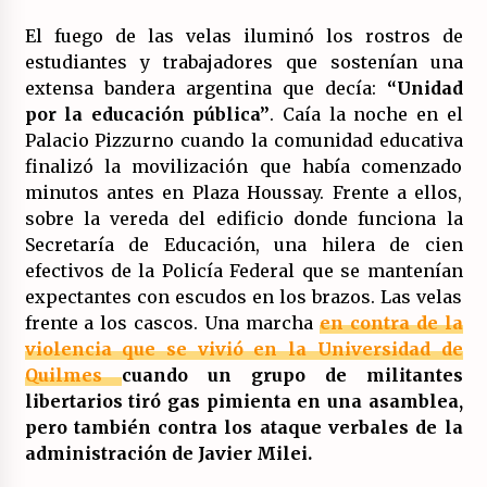
17/07/2026
El fuego de las velas iluminó los rostros de
estudiantes y trabajadores que sostenían una
La OTAN acelera la militarización industrial
con un nuevo modelo de producción
extensa bandera argentina que decía:
“Unidad
permanente.
por la educación pública”
. Caía la noche en el
16/07/2026
Palacio Pizzurno cuando la comunidad educativa
finalizó la movilización que había comenzado
Actos en Valencia y Alicante contra la
represión del activismo por Palestina.
minutos antes en Plaza Houssay. Frente a ellos,
16/07/2026
sobre la vereda del edificio donde funciona la
Secretaría de Educación, una hilera de cien
Asamblea abierta de los CLER en Alaquàs
efectivos de la Policía Federal que se mantenían
plantea una alternativa a las obras aprobadas
expectantes con escudos en los brazos. Las velas
para La Saleta y la línea C3.
frente a los cascos. Una marcha
en contra de la
16/07/2026
violencia que se vivió en la Universidad de
Declaración de Estambul por un Frente Común
Quilmes
cuando un grupo de militantes
contra la OTAN, el Imperialismo y la Guerra.
libertarios tiró gas pimienta en una asamblea,
14/07/2026
pero también contra los ataque verbales de la
administración de Javier Milei.
El fuego no tiene la culpa en Los Gallardos