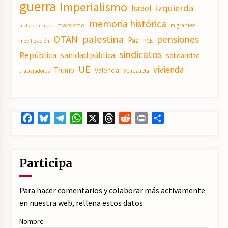
guerra
Imperialismo
izquierda
Israel
memoria histórica
marxismo
migrantes
lucha de clases
OTAN
palestina
pensiones
Paz
PCE
movilización
sindicatos
República
sanidad pública
solidaridad
UE
vivienda
Trump
Valencia
trabajadores
Venezuela
Facebook
Bluesky
Telegram
WhatsApp
X
Threads
Reddit
Print
Compartir
Participa
Para hacer comentarios y colaborar más activamente
en nuestra web, rellena estos datos:
Nombre