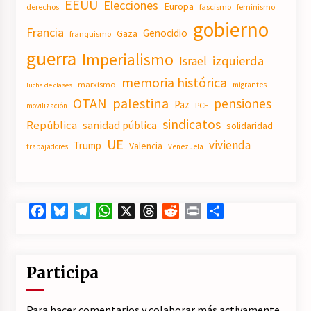
EEUU
Elecciones
Europa
derechos
fascismo
feminismo
gobierno
Francia
Genocidio
Gaza
franquismo
guerra
Imperialismo
izquierda
Israel
memoria histórica
marxismo
migrantes
lucha de clases
OTAN
palestina
pensiones
Paz
PCE
movilización
sindicatos
República
sanidad pública
solidaridad
UE
vivienda
Trump
Valencia
trabajadores
Venezuela
Facebook
Bluesky
Telegram
WhatsApp
X
Threads
Reddit
Print
Compartir
Participa
Para hacer comentarios y colaborar más activamente