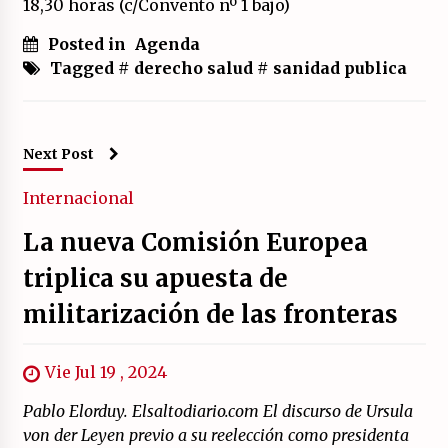
18,30 horas (c/Convento nº 1 bajo)
17/07/2026
Posted in
Agenda
La OTAN acelera la militarización industrial
Tagged #
derecho salud
#
sanidad publica
con un nuevo modelo de producción
permanente.
16/07/2026
Next Post
Actos en Valencia y Alicante contra la
represión del activismo por Palestina.
Internacional
16/07/2026
La nueva Comisión Europea
Asamblea abierta de los CLER en Alaquàs
plantea una alternativa a las obras aprobadas
triplica su apuesta de
para La Saleta y la línea C3.
16/07/2026
militarización de las fronteras
Declaración de Estambul por un Frente Común
contra la OTAN, el Imperialismo y la Guerra.
Vie Jul 19 , 2024
14/07/2026
Pablo Elorduy. Elsaltodiario.com El discurso de Ursula
von der Leyen previo a su reelección como presidenta
El fuego no tiene la culpa en Los Gallardos