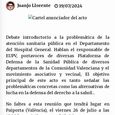
Juanjo Llorente
19/07/2024
El XXII Congreso del PCE y sus dos proyectos
políticos.
20/07/2026
¿Son marxistas las publicaciones de la
Debate introductorio a la problemática de la
Fundación de Investigaciones Marxistas (FIM)
atención sanitaria pública en el Departamento
del PCE?
del Hospital General. Hablan el responsable de
20/07/2026
EUPV, portavoces de diversas Plataforma de
¿Por qué la «unidad de las izquierdas» es un
Defensa de la Sanidad Pública de diversos
callejón sin salida?
departamentos de la Comunidad Valenciana y el
19/07/2026
movimiento asociativo y vecinal, El objetivo
principal de este acto es tanto señalar las
Polarizada y movilizada, la ciudadanía no se
problemáticas concretas como las alternativas de
queda en casa.
lucha en la defensa del derecho a la salud…
19/07/2026
No faltes a esta reunión que tendrá lugar en
Llamamiento por el 18 julio del Encuentro
Paiporta (València), el viernes 26 de julio a las
Estatal por la República.