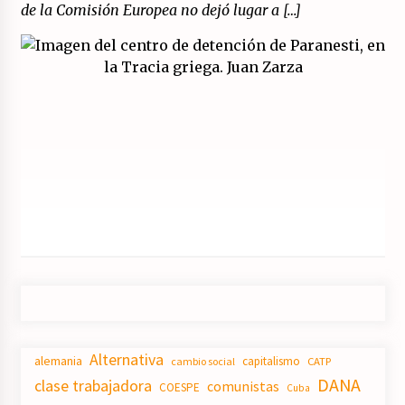
(Almería)
de la Comisión Europea no dejó lugar a […]
14/07/2026
Alternativa
alemania
capitalismo
CATP
cambio social
DANA
clase trabajadora
comunistas
COESPE
Cuba