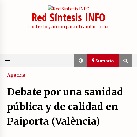
Skip
to
Red Síntesis INFO
content
Contexto y acción para el cambio social
Sumario
Sumario
Agenda
Debate por una sanidad
La psicología de la desinformación y los
«paquetes retóricos».
pública y de calidad en
21/07/2026
Paiporta (València)
Movilización social contra los presupuestos
derechistas de la Generalitat Valenciana.
21/07/2026