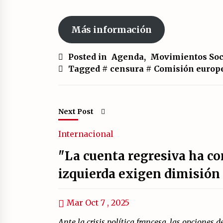
Más información
Posted in
Agenda
,
Movimientos Soc
Tagged #
censura
#
Comisión europ
Next Post
Internacional
"La cuenta regresiva ha c
izquierda exigen dimisión
Mar Oct 7 , 2025
Ante la crisis política francesa, las opciones 