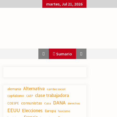
martes, Jul 21, 2026
Sumario
El XXII Congreso del PCE y sus dos
Alternativa
proyectos políticos.
alemania
cambio social
20/07/2026
clase trabajadora
capitalismo
CATP
DANA
comunistas
COESPE
derechos
Cuba
EEUU
Elecciones
Polarizada y movilizada, la
Europa
fascismo
ciudadanía no se queda en casa.