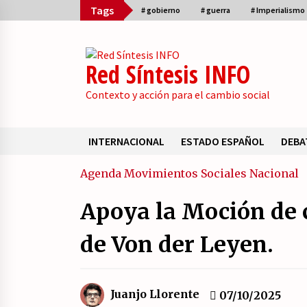
Skip
Tags
# gobierno
# guerra
# Imperialismo
to
content
Red Síntesis INFO
Contexto y acción para el cambio social
INTERNACIONAL
ESTADO ESPAÑOL
DEBA
Sumario
Agenda
Movimientos Sociales
Nacional
Apoya la Moción de 
La psicología de la desinformació
y los «paquetes retóricos».
de Von der Leyen.
21/07/2026
¿Son marxistas las publicaciones 
Juanjo Llorente
07/10/2025
la Fundación de Investigaciones