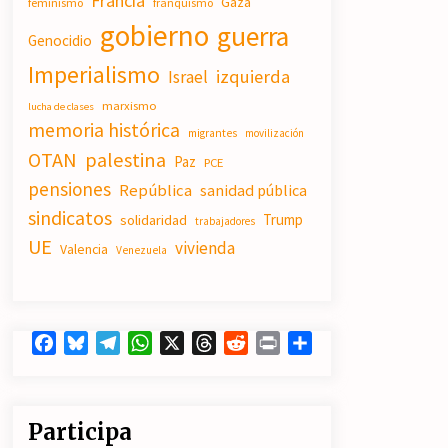
Francia
Gaza
feminismo
franquismo
19/07/2026
gobierno
guerra
Genocidio
Imperialismo
Actos en Valencia y Alicante contra
izquierda
Israel
la represión del activismo por
Palestina.
marxismo
lucha de clases
16/07/2026
memoria histórica
migrantes
movilización
OTAN
palestina
Paz
PCE
El fuego no tiene la culpa en Los
Gallardos (Almería)
pensiones
República
sanidad pública
14/07/2026
sindicatos
Trump
solidaridad
trabajadores
UE
vivienda
Valencia
Venezuela
Facebook
Bluesky
Telegram
WhatsApp
X
Threads
Reddit
Print
Compartir
Participa