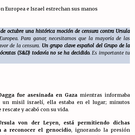
salida?
19/07/2026
La OTAN acelera la militarización
.
industrial con un nuevo modelo de
 de octubre una histórica moción de censura contra Ursula
producción permanente.
16/07/2026
 Europea. Para ganar, necesitamos que la mayoría de las
avor de la censura.
Un grupo clave español del Grupo de la
Declaración de Estambul por un
mócratas (S&D) todavía no se ha decidido.
Es importante tu
Frente Común contra la OTAN, el
 y
Imperialismo y la Guerra.
14/07/2026
agga fue asesinada en Gaza
mientras informaba
un misil israelí, ella estaba en el lugar; minutos
 rescate y acabó con su vida.
rsula von der Leyen, está permitiendo dichas
 a reconocer el genocidio
, ignorando la presión