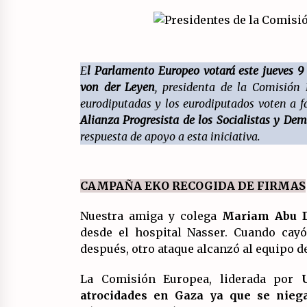
Marxistas (FIM) del PCE?
20/07/2026
Llamamiento por el 18 julio del
Encuentro Estatal por la República
E
l Parlamento Europeo votará este jueves 9
17/07/2026
von der Leyen
, presidenta de la Comisión
eurodiputadas y los eurodiputados voten a f
Asamblea abierta de los CLER en
Alianza Progresista de los Socialistas y De
Alaquàs plantea una alternativa a
respuesta de apoyo a esta iniciativa.
las obras aprobadas para La Saleta
la línea C3.
16/07/2026
CAMPAÑA EKO RECOGIDA DE FIRMAS
Nuestra amiga y colega
Mariam Abu D
desde el hospital Nasser. Cuando cayó 
después, otro ataque alcanzó al equipo de
La Comisión Europea, liderada por
U
atrocidades en Gaza ya que se niega