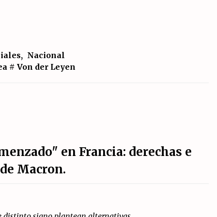
iales
,
Nacional
ea
#
Von der Leyen
omenzado" en Francia: derechas e
 de Macron.
de distinto signo plantean alternativas.