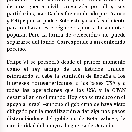
17/07/2026
de una guerra civil provocada por él y sus
partidarios, Juan Carlos fue nombrado por Franco
La OTAN acelera la militarización industrial
y Felipe por su padre. Sólo esto ya sería suficiente
con un nuevo modelo de producción
permanente.
para rechazar este régimen ajeno a la voluntad
16/07/2026
popular. Pero la forma de «elección» no puede
separarse del fondo. Corresponde a un contenido
Actos en Valencia y Alicante contra la
preciso.
represión del activismo por Palestina.
16/07/2026
Felipe VI se presentó desde el primer momento
como el rey amigo de los Estados Unidos,
Asamblea abierta de los CLER en Alaquàs
reforzando si cabe la sumisión de España a los
plantea una alternativa a las obras aprobadas
para La Saleta y la línea C3.
intereses norteamericanos, a las bases USA y a
16/07/2026
todas las operaciones que los USA y la OTAN
desarrollan en el mundo. Hoy, eso se traduce en el
Declaración de Estambul por un Frente Común
apoyo a Israel –aunque el gobierno se haya visto
contra la OTAN, el Imperialismo y la Guerra.
obligado por la movilización a dar algunos pasos
14/07/2026
distanciándose del gobierno de Netanyahu- y la
continuidad del apoyo a la guerra de Ucrania.
El fuego no tiene la culpa en Los Gallardos