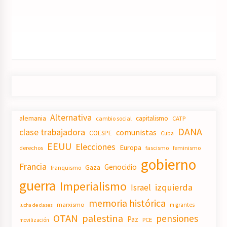
Alternativa
alemania
capitalismo
CATP
cambio social
DANA
clase trabajadora
comunistas
COESPE
Cuba
EEUU
Elecciones
Europa
derechos
fascismo
feminismo
gobierno
Francia
Genocidio
Gaza
franquismo
guerra
Imperialismo
izquierda
Israel
memoria histórica
marxismo
migrantes
lucha de clases
OTAN
palestina
pensiones
Paz
PCE
movilización