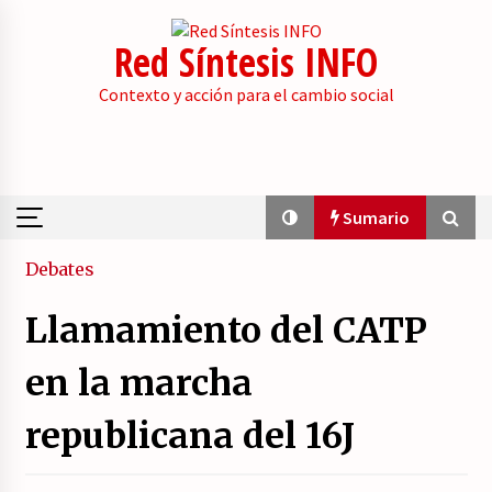
Skip
to
Red Síntesis INFO
content
Contexto y acción para el cambio social
Sumario
Sumario
Debates
Llamamiento del CATP
La psicología de la desinformación y los
«paquetes retóricos».
en la marcha
21/07/2026
republicana del 16J
Movilización social contra los presupuestos
derechistas de la Generalitat Valenciana.
21/07/2026