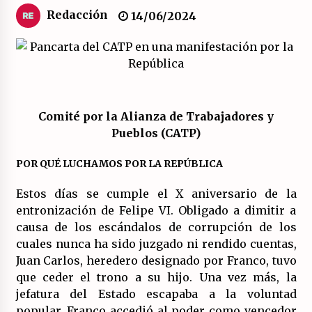
Redacción
14/06/2024
El XXII Congreso del PCE y sus dos proyectos
políticos.
20/07/2026
¿Por qué la formación a la militancia comunista
del PCE no es marxista leninista?
Comité por la Alianza de Trabajadores y
20/07/2026
Pueblos (CATP)
¿Por qué la «unidad de las izquierdas» es un
POR QUÉ LUCHAMOS POR LA REPÚBLICA
callejón sin salida?
19/07/2026
Estos días se cumple el X aniversario de la
entronización de Felipe VI. Obligado a dimitir a
Polarizada y movilizada, la ciudadanía no se
causa de los escándalos de corrupción de los
queda en casa.
cuales nunca ha sido juzgado ni rendido cuentas,
19/07/2026
Juan Carlos, heredero designado por Franco, tuvo
que ceder el trono a su hijo. Una vez más, la
Llamamiento por el 18 julio del Encuentro
jefatura del Estado escapaba a la voluntad
Estatal por la República.
popular. Franco accedió al poder como vencedor