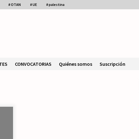
# OTAN
# UE
# palestina
TES
CONVOCATORIAS
Quiénes somos
Suscripción
IU de Asturias propone un “rearme
ético” que no es de izquierdas.
23/07/2026
n
Movilización social contra los
presupuestos derechistas de la
Generalitat Valenciana.