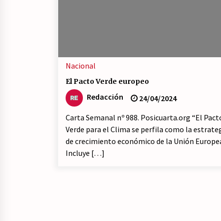
21/07/2026
¿Por qué la formación a la militanc
comunista del PCE no es marxista
leninista?
20/07/2026
Nacional
Llamamiento por el 18 julio del
El Pacto Verde europeo
Encuentro Estatal por la República
Redacción
24/04/2024
17/07/2026
Carta Semanal nº 988. Posicuarta.org “El Pact
Verde para el Clima se perfila como la estrate
de crecimiento económico de la Unión Europe
Incluye […]