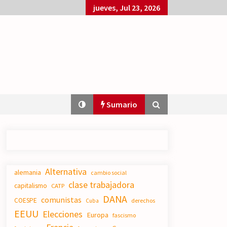
jueves, Jul 23, 2026
Sumario
Sobre el desarrollo real del modelo
Alternativa
productivo español.
alemania
cambio social
23/07/2026
clase trabajadora
capitalismo
CATP
DANA
comunistas
COESPE
derechos
Cuba
El XXII Congreso del PCE y sus dos
EEUU
Elecciones
Europa
fascismo
proyectos políticos.