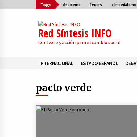
Skip
Tags
# gobierno
# guerra
# Imperialismo
to
content
Red Síntesis INFO
Contexto y acción para el cambio social
INTERNACIONAL
ESTADO ESPAÑOL
DEBA
Sumario
pacto verde
El embrión de una duda en la base
de Podemos.
23/07/2026
La psicología de la desinformació
y los «paquetes retóricos».