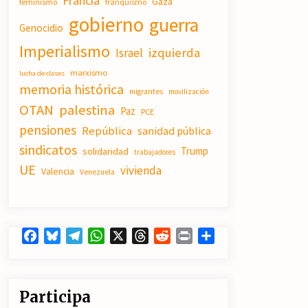
Francia
Gaza
feminismo
20/07/2026
franquismo
gobierno
guerra
Genocidio
Polarizada y movilizada, la
Imperialismo
izquierda
Israel
ciudadanía no se queda en casa.
19/07/2026
marxismo
lucha de clases
memoria histórica
migrantes
movilización
OTAN
palestina
Paz
Actos en Valencia y Alicante contra
PCE
la represión del activismo por
pensiones
República
sanidad pública
Palestina.
sindicatos
16/07/2026
Trump
solidaridad
trabajadores
UE
vivienda
Valencia
Venezuela
Facebook
Bluesky
Telegram
WhatsApp
X
Threads
Reddit
Print
Compartir
Participa