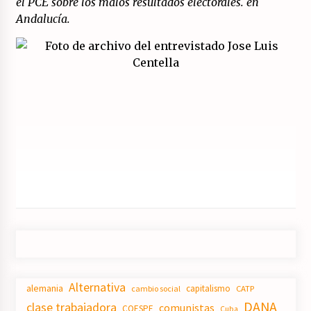
el PCE sobre los malos resultados electorales. en
Andalucía.
Alternativa
alemania
capitalismo
CATP
cambio social
DANA
clase trabajadora
comunistas
COESPE
Cuba