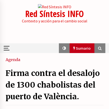
Skip
to
Red Síntesis INFO
content
Contexto y acción para el cambio social
Sumario
Sumario
Agenda
Firma contra el desalojo
La psicología de la desinformación y los
«paquetes retóricos».
de 1300 chabolistas del
21/07/2026
puerto de València.
Movilización social contra los presupuestos
derechistas de la Generalitat Valenciana.
21/07/2026