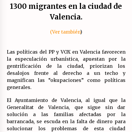
17/07/2026
1300 migrantes en la ciudad de
Valencia.
La OTAN acelera la militarización industrial
con un nuevo modelo de producción
permanente.
(Ver también
)
16/07/2026
Actos en Valencia y Alicante contra la
Las políticas del PP y VOX en Valencia favorecen
represión del activismo por Palestina.
la especulación urbanística, apuestan por la
16/07/2026
gentrificación de la ciudad, priorizan los
desalojos frente al derecho a un techo y
Asamblea abierta de los CLER en Alaquàs
plantea una alternativa a las obras aprobadas
magnifican las “okupaciones” como políticas
para La Saleta y la línea C3.
generales.
16/07/2026
El Ayuntamiento de Valencia, al igual que la
Declaración de Estambul por un Frente Común
Generalitat de Valencia, que sigue sin dar
contra la OTAN, el Imperialismo y la Guerra.
solución a las familias afectadas por la
14/07/2026
barrancada, se escuda en la falta de dinero para
solucionar los problemas de esta ciudad
El fuego no tiene la culpa en Los Gallardos