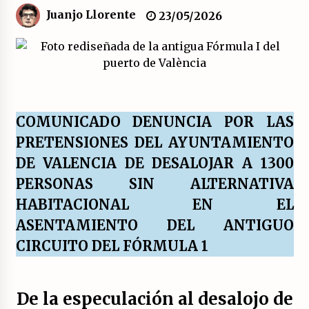
Juanjo Llorente
23/05/2026
El XXII Congreso del PCE y sus dos proyectos
políticos.
20/07/2026
¿Son marxistas las publicaciones de la
Fundación de Investigaciones Marxistas (FIM)
del PCE?
COMUNICADO DENUNCIA POR LAS
20/07/2026
PRETENSIONES DEL AYUNTAMIENTO
DE VALENCIA DE DESALOJAR A 1300
¿Por qué la «unidad de las izquierdas» es un
callejón sin salida?
PERSONAS SIN ALTERNATIVA
19/07/2026
HABITACIONAL EN EL
ASENTAMIENTO DEL ANTIGUO
Polarizada y movilizada, la ciudadanía no se
queda en casa.
CIRCUITO DEL FÓRMULA 1
19/07/2026
Llamamiento por el 18 julio del Encuentro
De la especulación al desalojo de
Estatal por la República.