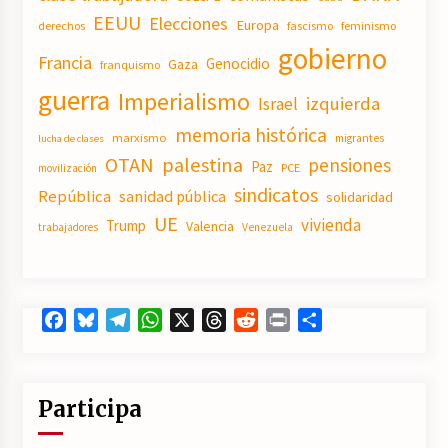
EEUU
Elecciones
Europa
derechos
fascismo
feminismo
gobierno
Francia
Genocidio
Gaza
franquismo
guerra
Imperialismo
izquierda
Israel
memoria histórica
marxismo
migrantes
lucha de clases
OTAN
palestina
pensiones
Paz
PCE
movilización
sindicatos
República
sanidad pública
solidaridad
UE
vivienda
Trump
Valencia
trabajadores
Venezuela
Facebook
Bluesky
Telegram
WhatsApp
X
Threads
Reddit
Print
Compartir
Participa