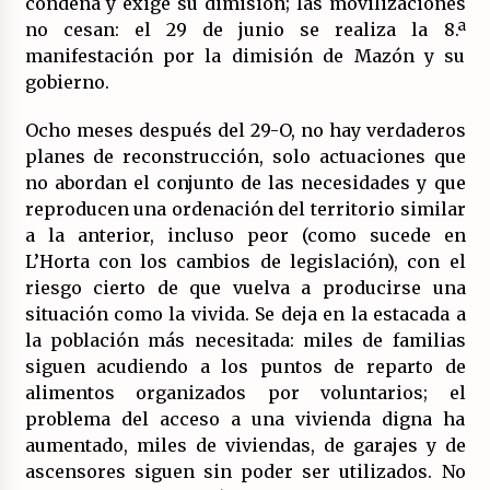
condena y exige su dimisión; las movilizaciones
17/07/2026
no cesan: el 29 de junio se realiza la 8.ª
manifestación por la dimisión de Mazón y su
La OTAN acelera la militarización industrial
con un nuevo modelo de producción
gobierno.
permanente.
16/07/2026
Ocho meses después del 29-O, no hay verdaderos
planes de reconstrucción, solo actuaciones que
Actos en Valencia y Alicante contra la
no abordan el conjunto de las necesidades y que
represión del activismo por Palestina.
reproducen una ordenación del territorio similar
16/07/2026
a la anterior, incluso peor (como sucede en
L’Horta con los cambios de legislación), con el
Asamblea abierta de los CLER en Alaquàs
plantea una alternativa a las obras aprobadas
riesgo cierto de que vuelva a producirse una
para La Saleta y la línea C3.
situación como la vivida. Se deja en la estacada a
16/07/2026
la población más necesitada: miles de familias
siguen acudiendo a los puntos de reparto de
Declaración de Estambul por un Frente Común
alimentos organizados por voluntarios; el
contra la OTAN, el Imperialismo y la Guerra.
14/07/2026
problema del acceso a una vivienda digna ha
aumentado, miles de viviendas, de garajes y de
ascensores siguen sin poder ser utilizados. No
El fuego no tiene la culpa en Los Gallardos