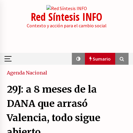
Skip
to
Red Síntesis INFO
content
Contexto y acción para el cambio social
Sumario
Sumario
Agenda
Nacional
29J: a 8 meses de la
La psicología de la desinformación y los
«paquetes retóricos».
DANA que arrasó
21/07/2026
Valencia, todo sigue
Movilización social contra los presupuestos
derechistas de la Generalitat Valenciana.
abierto.
21/07/2026