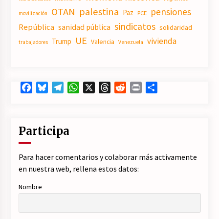
OTAN
palestina
pensiones
Paz
PCE
movilización
sindicatos
República
sanidad pública
solidaridad
UE
vivienda
Trump
Valencia
trabajadores
Venezuela
Facebook
Bluesky
Telegram
WhatsApp
X
Threads
Reddit
Print
Compartir
Participa
Para hacer comentarios y colaborar más activamente
en nuestra web, rellena estos datos:
Nombre