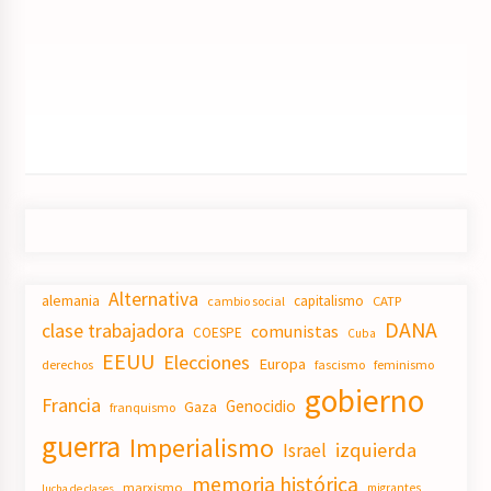
Alternativa
alemania
capitalismo
CATP
cambio social
DANA
clase trabajadora
comunistas
COESPE
Cuba
EEUU
Elecciones
Europa
derechos
fascismo
feminismo
gobierno
Francia
Genocidio
Gaza
franquismo
guerra
Imperialismo
izquierda
Israel
memoria histórica
marxismo
migrantes
lucha de clases