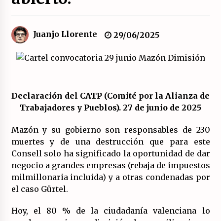
El XXII Congreso del PCE y sus dos proyectos
políticos.
Juanjo Llorente
29/06/2025
20/07/2026
¿Por qué la formación a la militancia comunista
del PCE no es marxista leninista?
20/07/2026
Declaración del CATP (Comité por la Alianza de
Trabajadores y Pueblos). 27 de junio de 2025
¿Por qué la «unidad de las izquierdas» es un
callejón sin salida?
Mazón y su gobierno son responsables de 230
19/07/2026
muertes y de una destrucción que para este
Consell solo ha significado la oportunidad de dar
Polarizada y movilizada, la ciudadanía no se
negocio a grandes empresas (rebaja de impuestos
queda en casa.
milmillonaria incluida) y a otras condenadas por
19/07/2026
el caso Gürtel.
Llamamiento por el 18 julio del Encuentro
Hoy, el 80 % de la ciudadanía valenciana lo
Estatal por la República.