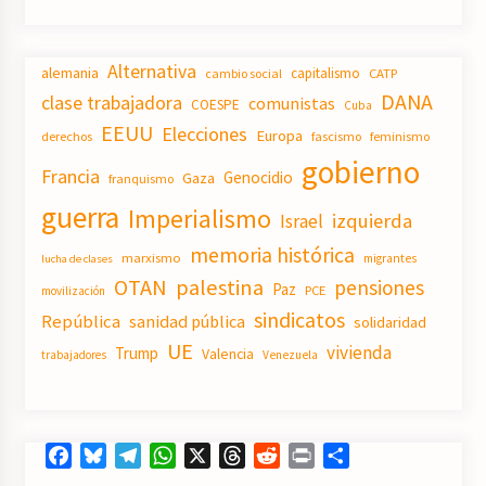
Alternativa
alemania
capitalismo
CATP
cambio social
DANA
clase trabajadora
comunistas
COESPE
Cuba
EEUU
Elecciones
Europa
derechos
fascismo
feminismo
gobierno
Francia
Genocidio
Gaza
franquismo
guerra
Imperialismo
izquierda
Israel
memoria histórica
marxismo
migrantes
lucha de clases
OTAN
palestina
pensiones
Paz
PCE
movilización
sindicatos
República
sanidad pública
solidaridad
UE
vivienda
Trump
Valencia
trabajadores
Venezuela
Facebook
Bluesky
Telegram
WhatsApp
X
Threads
Reddit
Print
Compartir