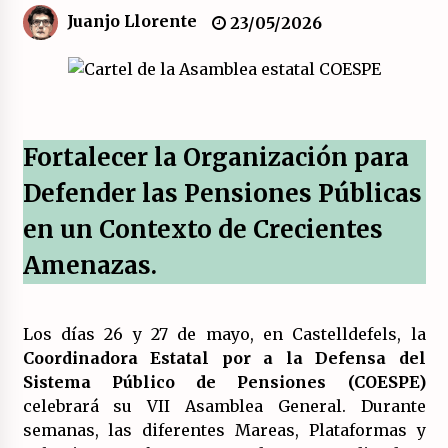
Juanjo Llorente
23/05/2026
El XXII Congreso del PCE y sus dos proyectos
políticos.
20/07/2026
¿Son marxistas las publicaciones de la
Fortalecer la Organización para
Fundación de Investigaciones Marxistas (FIM)
del PCE?
Defender las Pensiones Públicas
20/07/2026
en un Contexto de Crecientes
¿Por qué la «unidad de las izquierdas» es un
callejón sin salida?
Amenazas.
19/07/2026
Polarizada y movilizada, la ciudadanía no se
Los días 26 y 27 de mayo, en Castelldefels, la
queda en casa.
Coordinadora Estatal por a la Defensa del
19/07/2026
Sistema Público de Pensiones (COESPE)
celebrará su VII Asamblea General. Durante
Llamamiento por el 18 julio del Encuentro
semanas, las diferentes Mareas, Plataformas y
Estatal por la República.