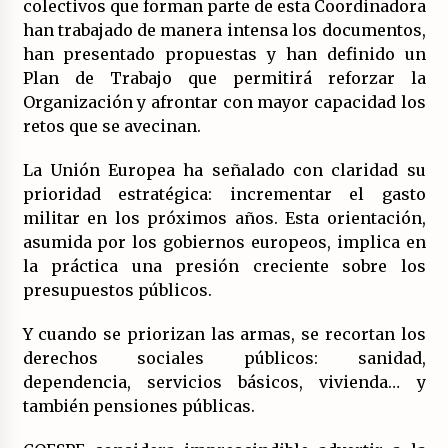
colectivos que forman parte de esta Coordinadora
17/07/2026
han trabajado de manera intensa los documentos,
han presentado propuestas y han definido un
La OTAN acelera la militarización industrial
Plan de Trabajo que permitirá reforzar la
con un nuevo modelo de producción
permanente.
Organización y afrontar con mayor capacidad los
16/07/2026
retos que se avecinan.
Actos en Valencia y Alicante contra la
La Unión Europea ha señalado con claridad su
represión del activismo por Palestina.
prioridad estratégica: incrementar el gasto
16/07/2026
militar en los próximos años. Esta orientación,
asumida por los gobiernos europeos, implica en
Asamblea abierta de los CLER en Alaquàs
la práctica una presión creciente sobre los
plantea una alternativa a las obras aprobadas
para La Saleta y la línea C3.
presupuestos públicos.
16/07/2026
Y cuando se priorizan las armas, se recortan los
Declaración de Estambul por un Frente Común
derechos sociales públicos: sanidad,
contra la OTAN, el Imperialismo y la Guerra.
dependencia, servicios básicos, vivienda… y
14/07/2026
también pensiones públicas.
El fuego no tiene la culpa en Los Gallardos