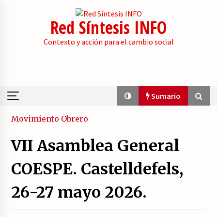
Skip
to
Red Síntesis INFO
content
Contexto y acción para el cambio social
Sumario
Sumario
Movimiento Obrero
VII Asamblea General
La psicología de la desinformación y los
«paquetes retóricos».
COESPE. Castelldefels,
21/07/2026
26-27 mayo 2026.
Movilización social contra los presupuestos
derechistas de la Generalitat Valenciana.
21/07/2026