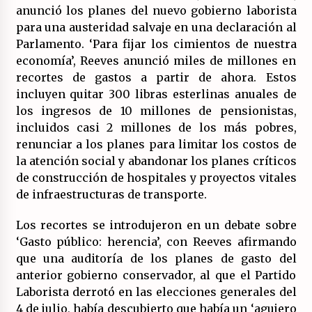
20/07/2026
anunció los planes del nuevo gobierno laborista
para una austeridad salvaje en una declaración al
¿Por qué la «unidad de las izquierdas» es un
Parlamento. ‘Para fijar los cimientos de nuestra
callejón sin salida?
economía’, Reeves anunció miles de millones en
19/07/2026
recortes de gastos a partir de ahora. Estos
incluyen quitar 300 libras esterlinas anuales de
Polarizada y movilizada, la ciudadanía no se
los ingresos de 10 millones de pensionistas,
queda en casa.
incluidos casi 2 millones de los más pobres,
19/07/2026
renunciar a los planes para limitar los costos de
la atención social y abandonar los planes críticos
Llamamiento por el 18 julio del Encuentro
de construcción de hospitales y proyectos vitales
Estatal por la República.
17/07/2026
de infraestructuras de transporte.
Los recortes se introdujeron en un debate sobre
La OTAN acelera la militarización industrial
con un nuevo modelo de producción
‘Gasto público: herencia’, con Reeves afirmando
permanente.
que una auditoría de los planes de gasto del
16/07/2026
anterior gobierno conservador, al que el Partido
Laborista derrotó en las elecciones generales del
Actos en Valencia y Alicante contra la
4 de julio, había descubierto que había un ‘agujero
represión del activismo por Palestina.