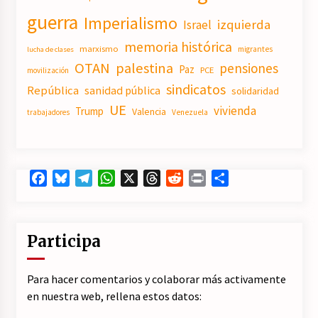
guerra
Imperialismo
izquierda
Israel
memoria histórica
marxismo
migrantes
lucha de clases
OTAN
palestina
pensiones
Paz
PCE
movilización
sindicatos
República
sanidad pública
solidaridad
UE
vivienda
Trump
Valencia
trabajadores
Venezuela
Facebook
Bluesky
Telegram
WhatsApp
X
Threads
Reddit
Print
Compartir
Participa
Para hacer comentarios y colaborar más activamente
en nuestra web, rellena estos datos: