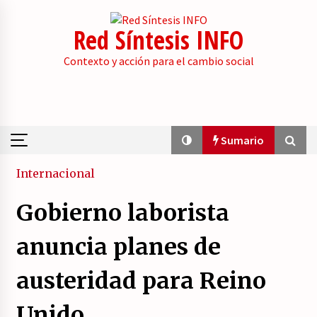
Skip
to
Red Síntesis INFO
content
Contexto y acción para el cambio social
Sumario
Sumario
Internacional
Gobierno laborista
El embrión de una duda en la base de Podemos.
23/07/2026
anuncia planes de
austeridad para Reino
IU de Asturias propone un “rearme ético” que
no es de izquierdas.
Unido
23/07/2026