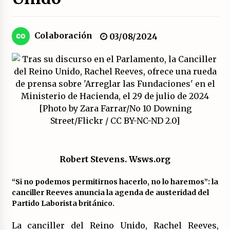
Sobre el desarrollo real del modelo productivo
español.
Colaboración
03/08/2024
23/07/2026
La psicología de la desinformación y los
«paquetes retóricos».
21/07/2026
Movilización social contra los presupuestos
derechistas de la Generalitat Valenciana.
21/07/2026
Robert Stevens
. Wsws.org
El XXII Congreso del PCE y sus dos proyectos
políticos.
“Si no podemos permitirnos hacerlo, no lo haremos”: la
20/07/2026
canciller Reeves anuncia la agenda de austeridad del
Partido Laborista británico.
¿Por qué la formación a la militancia comunista
del PCE no es marxista leninista?
La canciller del Reino Unido, Rachel Reeves,