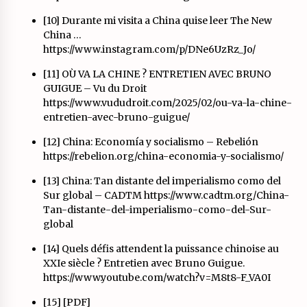
[10] Durante mi visita a China quise leer The New
China …
https://www.instagram.com/p/DNe6UzRz_Jo/
[11] OÙ VA LA CHINE ? ENTRETIEN AVEC BRUNO
GUIGUE – Vu du Droit
https://www.vududroit.com/2025/02/ou-va-la-chine-
entretien-avec-bruno-guigue/
[12] China: Economía y socialismo – Rebelión
https://rebelion.org/china-economia-y-socialismo/
[13] China: Tan distante del imperialismo como del
Sur global – CADTM
https://www.cadtm.org/China-
Tan-distante-del-imperialismo-como-del-Sur-
global
[14] Quels défis attendent la puissance chinoise au
XXIe siècle ? Entretien avec Bruno Guigue.
https://www.youtube.com/watch?v=M8t8-F_VA0I
[15] [PDF]