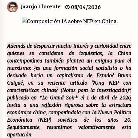
Juanjo Llorente
08/04/2026
El XXII Congreso del PCE y sus dos proyectos
políticos.
20/07/2026
¿Son marxistas las publicaciones de la
Además de despertar mucho interés y curiosidad entre
Fundación de Investigaciones Marxistas (FIM)
quienes se consideran de izquierdas, la China
del PCE?
20/07/2026
contemporánea también plantea un enigma para el
marxismo: ¿es una formación social socialista o ha
¿Por qué la «unidad de las izquierdas» es un
derivado hacia un capitalismo de Estado? Bruno
callejón sin salida?
Guigué, en su reciente artículo “¿Una NEP con
19/07/2026
características chinas? (Notas para la investigación)”,
publicado en *Le Grand Soir* el 1 de abril de 2026,
Polarizada y movilizada, la ciudadanía no se
invita a una reflexión rigurosa sobre la estructura
queda en casa.
económica china, comparándola con la Nueva Política
19/07/2026
Económica (NEP) soviética de los años 20.
Seguidamente, resumimos valorativamente esta
Llamamiento por el 18 julio del Encuentro
aportación.
Estatal por la República.