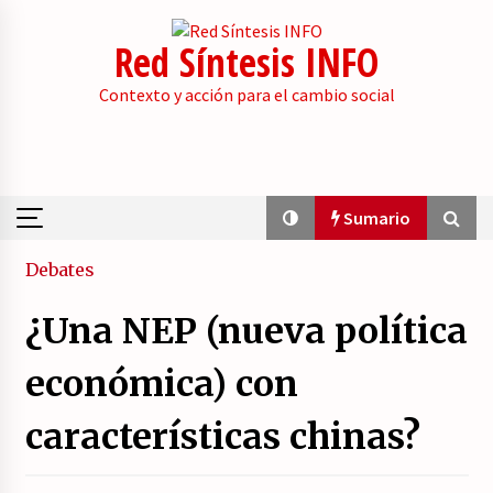
Skip
to
Red Síntesis INFO
content
Contexto y acción para el cambio social
Sumario
Sumario
Debates
¿Una NEP (nueva política
La psicología de la desinformación y los
«paquetes retóricos».
económica) con
21/07/2026
características chinas?
Movilización social contra los presupuestos
derechistas de la Generalitat Valenciana.
21/07/2026