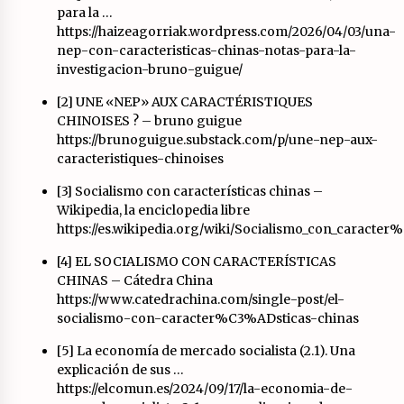
para la …
https://haizeagorriak.wordpress.com/2026/04/03/una-
nep-con-caracteristicas-chinas-notas-para-la-
investigacion-bruno-guigue/
[2] UNE «NEP» AUX CARACTÉRISTIQUES
CHINOISES ? – bruno guigue
https://brunoguigue.substack.com/p/une-nep-aux-
caracteristiques-chinoises
[3] Socialismo con características chinas –
Wikipedia, la enciclopedia libre
https://es.wikipedia.org/wiki/Socialismo_con_caracte
[4] EL SOCIALISMO CON CARACTERÍSTICAS
CHINAS – Cátedra China
https://www.catedrachina.com/single-post/el-
socialismo-con-caracter%C3%ADsticas-chinas
[5] La economía de mercado socialista (2.1). Una
explicación de sus …
https://elcomun.es/2024/09/17/la-economia-de-