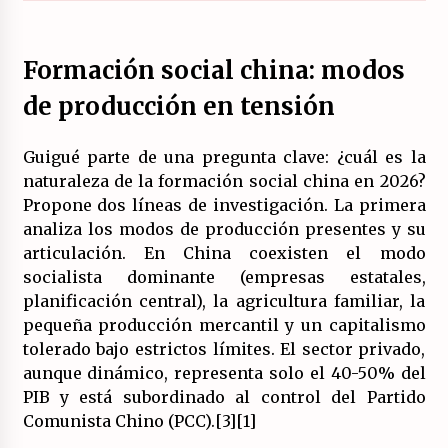
17/07/2026
La OTAN acelera la militarización industrial
Formación social china: modos
con un nuevo modelo de producción
permanente.
de producción en tensión
16/07/2026
Guigué parte de una pregunta clave: ¿cuál es la
Actos en Valencia y Alicante contra la
represión del activismo por Palestina.
naturaleza de la formación social china en 2026?
16/07/2026
Propone dos líneas de investigación. La primera
analiza los modos de producción presentes y su
articulación. En China coexisten el modo
Asamblea abierta de los CLER en Alaquàs
plantea una alternativa a las obras aprobadas
socialista dominante (empresas estatales,
para La Saleta y la línea C3.
planificación central), la agricultura familiar, la
16/07/2026
pequeña producción mercantil y un capitalismo
tolerado bajo estrictos límites. El sector privado,
Declaración de Estambul por un Frente Común
contra la OTAN, el Imperialismo y la Guerra.
aunque dinámico, representa solo el 40-50% del
14/07/2026
PIB y está subordinado al control del Partido
Comunista Chino (PCC).[3][1]
El fuego no tiene la culpa en Los Gallardos