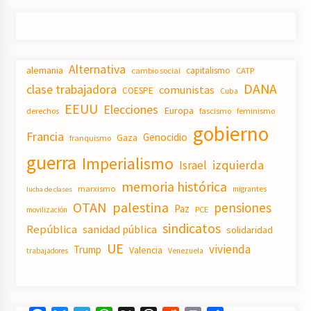
Alternativa
alemania
capitalismo
CATP
cambio social
DANA
clase trabajadora
comunistas
COESPE
Cuba
EEUU
Elecciones
Europa
derechos
fascismo
feminismo
gobierno
Francia
Genocidio
Gaza
franquismo
guerra
Imperialismo
izquierda
Israel
memoria histórica
marxismo
migrantes
lucha de clases
OTAN
palestina
pensiones
Paz
PCE
movilización
sindicatos
República
sanidad pública
solidaridad
UE
vivienda
Trump
Valencia
trabajadores
Venezuela