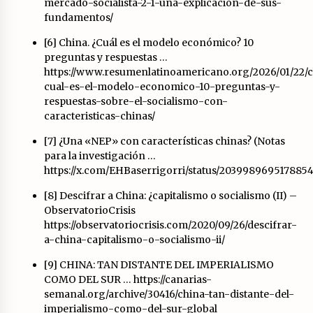
mercado-socialista-2-1-una-explicacion-de-sus-
fundamentos/
[6] China. ¿Cuál es el modelo económico? 10
preguntas y respuestas …
https://www.resumenlatinoamericano.org/2026/01/22/c
cual-es-el-modelo-economico-10-preguntas-y-
respuestas-sobre-el-socialismo-con-
caracteristicas-chinas/
[7] ¿Una «NEP» con características chinas? (Notas
para la investigación …
https://x.com/EHBaserrigorri/status/2039989695178854
[8] Descifrar a China: ¿capitalismo o socialismo (II) –
ObservatorioCrisis
https://observatoriocrisis.com/2020/09/26/descifrar-
a-china-capitalismo-o-socialismo-ii/
[9] CHINA: TAN DISTANTE DEL IMPERIALISMO
COMO DEL SUR …
https://canarias-
semanal.org/archive/30416/china-tan-distante-del-
imperialismo-como-del-sur-global