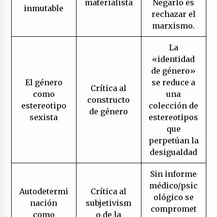
materialista
Negarlo es
inmutable
rechazar el
marxismo.
La
«identidad
de género»
El género
se reduce a
Crítica al
como
una
constructo
estereotipo
colección de
de género
sexista
estereotipos
que
perpetúan la
desigualdad
Sin informe
médico/psic
Autodetermi
Crítica al
ológico se
nación
subjetivism
compromet
como
o de la