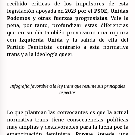
17/07/2026
recibido críticas de los impulsores de esta
legislación apoyada en 2023 por el
PSOE, Unidas
Podemos y otras fuerzas progresistas
. Vale la
La OTAN acelera la militarización industrial
con un nuevo modelo de producción
pena, por tanto, profundizar estas diferencias
permanente.
que en su día también provocaron una ruptura
16/07/2026
con
Izquierda Unida
y la salida de ella del
Partido Feminista, contrario a esta normativa
Actos en Valencia y Alicante contra la
represión del activismo por Palestina.
trans y a la ideología queer.
16/07/2026
Asamblea abierta de los CLER en Alaquàs
plantea una alternativa a las obras aprobadas
para La Saleta y la línea C3.
Infografía favorable a la ley trans que resume sus principales
16/07/2026
aspectos
Declaración de Estambul por un Frente Común
contra la OTAN, el Imperialismo y la Guerra.
Lo que plantean las convocantes es que la actual
14/07/2026
normativa trans tiene consecuencias políticas
muy amplias y desfavorables para la lucha por la
El fuego no tiene la culpa en Los Gallardos
emancipación feminista. Porque ¿puede una