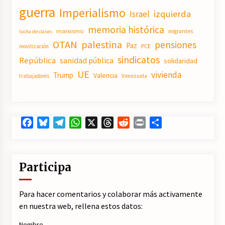
guerra
Imperialismo
izquierda
Israel
memoria histórica
marxismo
migrantes
lucha de clases
OTAN
palestina
pensiones
Paz
PCE
movilización
sindicatos
República
sanidad pública
solidaridad
UE
vivienda
Trump
Valencia
trabajadores
Venezuela
Facebook
Bluesky
Telegram
WhatsApp
X
Threads
Reddit
Print
Compartir
Participa
Para hacer comentarios y colaborar más activamente
en nuestra web, rellena estos datos:
Nombre