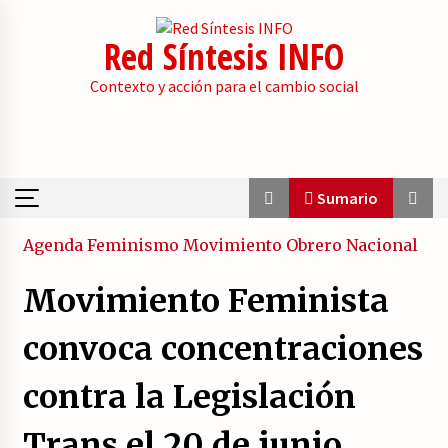
Skip
to
Red Síntesis INFO
content
Contexto y acción para el cambio social
Sumario
Sumario
Agenda
Feminismo
Movimiento Obrero
Nacional
Movimiento Feminista
La psicología de la desinformación y los
«paquetes retóricos».
convoca concentraciones
21/07/2026
contra la Legislación
Movilización social contra los presupuestos
derechistas de la Generalitat Valenciana.
Trans el 20 de junio.
21/07/2026