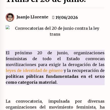
El XXII Congreso del PCE y sus dos proyectos
políticos.
Juanjo Llorente
19/06/2026
20/07/2026
¿Son marxistas las publicaciones de la
Fundación de Investigaciones Marxistas (FIM)
del PCE?
20/07/2026
El próximo 20 de junio, organizaciones
feministas de todo el Estado convocan
¿Por qué la «unidad de las izquierdas» es un
callejón sin salida?
movilizaciones para exigir la derogación de las
19/07/2026
leyes de identidad de género
y la recuperación de
políticas públicas fundamentadas en el sexo
Polarizada y movilizada, la ciudadanía no se
como categoría material
.
queda en casa.
19/07/2026
La convocatoria, impulsada por diversas
Llamamiento por el 18 julio del Encuentro
organizaciones del movimiento feminista, ha
Estatal por la República.