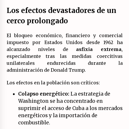
17/07/2026
Los efectos devastadores de un
La OTAN acelera la militarización industrial
cerco prolongado
con un nuevo modelo de producción
permanente.
16/07/2026
El bloqueo económico, financiero y comercial
impuesto por Estados Unidos desde 1962 ha
Actos en Valencia y Alicante contra la
alcanzado niveles de
asfixia extrema
,
represión del activismo por Palestina.
especialmente tras las medidas coercitivas
16/07/2026
unilaterales endurecidas durante la
administración de Donald Trump.
Asamblea abierta de los CLER en Alaquàs
plantea una alternativa a las obras aprobadas
para La Saleta y la línea C3.
Los efectos en la población son críticos:
16/07/2026
Colapso energético:
La estrategia de
Washington se ha concentrado en
Declaración de Estambul por un Frente Común
contra la OTAN, el Imperialismo y la Guerra.
suprimir el acceso de Cuba a los mercados
14/07/2026
energéticos y la importación de
combustible.
El fuego no tiene la culpa en Los Gallardos