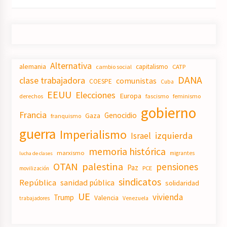
Alternativa
alemania
capitalismo
CATP
cambio social
DANA
clase trabajadora
comunistas
COESPE
Cuba
EEUU
Elecciones
Europa
derechos
fascismo
feminismo
gobierno
Francia
Genocidio
Gaza
franquismo
guerra
Imperialismo
izquierda
Israel
memoria histórica
marxismo
migrantes
lucha de clases
OTAN
palestina
pensiones
Paz
PCE
movilización
sindicatos
República
sanidad pública
solidaridad
UE
vivienda
Trump
Valencia
trabajadores
Venezuela