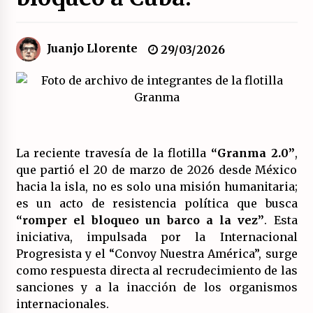
El XXII Congreso del PCE y sus dos proyectos
políticos.
Juanjo Llorente
29/03/2026
20/07/2026
¿Son marxistas las publicaciones de la
Fundación de Investigaciones Marxistas (FIM)
del PCE?
20/07/2026
La reciente travesía de la flotilla
“Granma 2.0”
,
¿Por qué la «unidad de las izquierdas» es un
que partió el 20 de marzo de 2026 desde México
callejón sin salida?
hacia la isla, no es solo una misión humanitaria;
19/07/2026
es un acto de resistencia política que busca
“romper el bloqueo un barco a la vez”
. Esta
Polarizada y movilizada, la ciudadanía no se
iniciativa, impulsada por la Internacional
queda en casa.
Progresista y el “Convoy Nuestra América”, surge
19/07/2026
como respuesta directa al recrudecimiento de las
sanciones y a la inacción de los organismos
Llamamiento por el 18 julio del Encuentro
internacionales.
Estatal por la República.