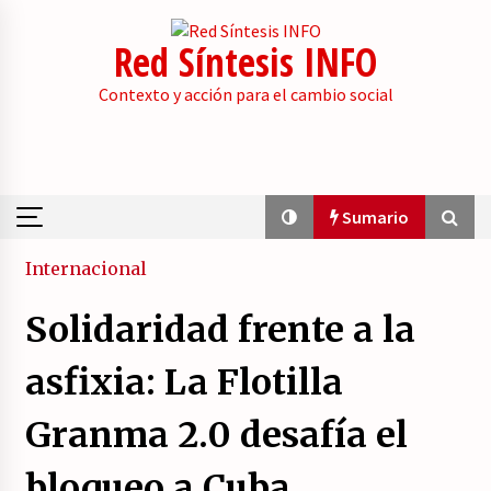
Skip
to
Red Síntesis INFO
content
Contexto y acción para el cambio social
Sumario
Sumario
Internacional
Solidaridad frente a la
La psicología de la desinformación y los
«paquetes retóricos».
asfixia: La Flotilla
21/07/2026
Granma 2.0 desafía el
Movilización social contra los presupuestos
derechistas de la Generalitat Valenciana.
bloqueo a Cuba.
21/07/2026