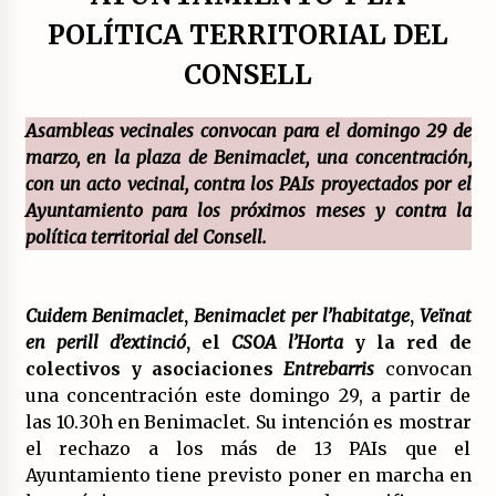
17/07/2026
POLÍTICA TERRITORIAL DEL
CONSELL
La OTAN acelera la militarización industrial
con un nuevo modelo de producción
permanente.
Asambleas vecinales convocan para el domingo 29 de
16/07/2026
marzo, en la plaza de Benimaclet, una concentración,
Actos en Valencia y Alicante contra la
con un acto vecinal, contra los PAIs proyectados por el
represión del activismo por Palestina.
Ayuntamiento para los próximos meses y contra la
16/07/2026
política territorial del Consell.
Asamblea abierta de los CLER en Alaquàs
plantea una alternativa a las obras aprobadas
Cuidem Benimaclet
para La Saleta y la línea C3.
,
Benimaclet per l’habitatge
,
Veïnat
16/07/2026
en perill d’extinció
, el
CSOA l’Horta
y la red de
colectivos y asociaciones
Entrebarris
convocan
Declaración de Estambul por un Frente Común
una concentración este domingo 29, a partir de
contra la OTAN, el Imperialismo y la Guerra.
las 10.30h en Benimaclet. Su intención es mostrar
14/07/2026
el rechazo a los más de 13 PAIs que el
Ayuntamiento tiene previsto poner en marcha en
El fuego no tiene la culpa en Los Gallardos