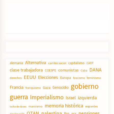
Alternativa
alemania
capitalismo
CATP
cambio social
DANA
clase trabajadora
comunistas
COESPE
Cuba
EEUU
Elecciones
Europa
derechos
fascismo
feminismo
gobierno
Francia
Genocidio
Gaza
franquismo
guerra
Imperialismo
izquierda
Israel
memoria histórica
marxismo
migrantes
lucha de clases
OTAN
palestina
pensiones
Paz
PCE