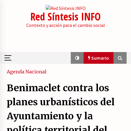
Skip
to
Red Síntesis INFO
content
Contexto y acción para el cambio social
Sumario
Sumario
Agenda
Nacional
Benimaclet contra los
La psicología de la desinformación y los
«paquetes retóricos».
planes urbanísticos del
21/07/2026
Ayuntamiento y la
Movilización social contra los presupuestos
derechistas de la Generalitat Valenciana.
política territorial del
21/07/2026