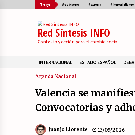
Skip
Tags
# gobierno
# guerra
# Imperialismo
to
content
Red Síntesis INFO
Contexto y acción para el cambio social
INTERNACIONAL
ESTADO ESPAÑOL
DEBA
Sumario
Agenda
Nacional
Valencia se manifies
La psicología de la desinformació
y los «paquetes retóricos».
Convocatorias y adh
21/07/2026
¿Son marxistas las publicaciones 
Juanjo Llorente
13/05/2026
la Fundación de Investigaciones