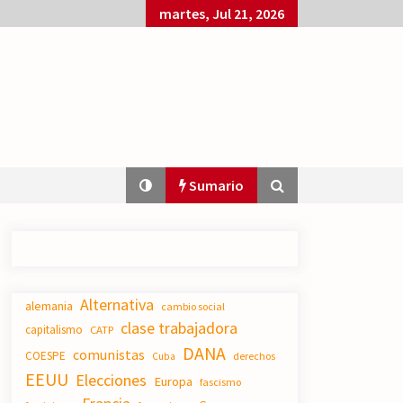
martes, Jul 21, 2026
Sumario
El XXII Congreso del PCE y sus dos
Alternativa
proyectos políticos.
alemania
cambio social
20/07/2026
clase trabajadora
capitalismo
CATP
DANA
comunistas
COESPE
derechos
Cuba
EEUU
Elecciones
Polarizada y movilizada, la
Europa
fascismo
ciudadanía no se queda en casa.