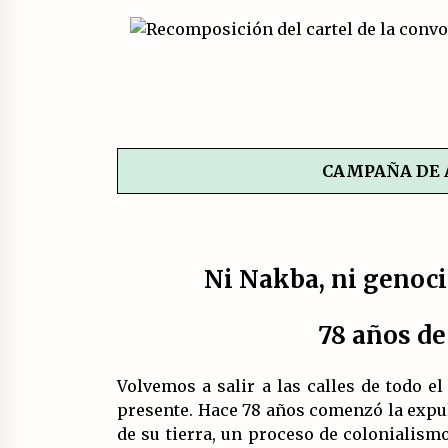
Marxistas (FIM) del PCE?
20/07/2026
Llamamiento por el 18 julio del
Encuentro Estatal por la República
17/07/2026
Asamblea abierta de los CLER en
CAMPAÑA DE 
Alaquàs plantea una alternativa a
las obras aprobadas para La Saleta
la línea C3.
16/07/2026
Ni Nakba, ni genoci
78 años d
Volvemos a salir a las calles de todo e
presente. Hace 78 años comenzó la expu
de su tierra, un proceso de colonialis