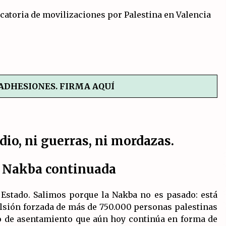
salida?
19/07/2026
La OTAN acelera la militarización
.
industrial con un nuevo modelo de
producción permanente.
16/07/2026
Declaración de Estambul por un
ADHESIONES. FIRMA AQUÍ
Frente Común contra la OTAN, el
 y
Imperialismo y la Guerra.
14/07/2026
dio, ni guerras, ni mordazas.
e Nakba continuada
l Estado. Salimos porque la Nakba no es pasado: está
lsión forzada de más de 750.000 personas palestinas
mo de asentamiento que aún hoy continúa en forma de