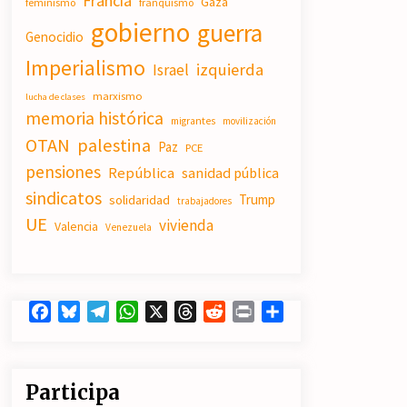
Francia
Gaza
feminismo
franquismo
19/07/2026
gobierno
guerra
Genocidio
Imperialismo
Actos en Valencia y Alicante contra
izquierda
Israel
la represión del activismo por
Palestina.
marxismo
lucha de clases
16/07/2026
memoria histórica
migrantes
movilización
OTAN
palestina
Paz
PCE
El fuego no tiene la culpa en Los
Gallardos (Almería)
pensiones
República
sanidad pública
14/07/2026
sindicatos
Trump
solidaridad
trabajadores
UE
vivienda
Valencia
Venezuela
Facebook
Bluesky
Telegram
WhatsApp
X
Threads
Reddit
Print
Compartir
Participa