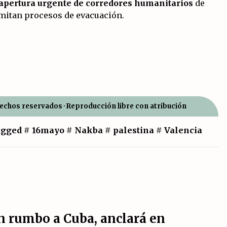
apertura urgente de corredores humanitarios
de
rmitan procesos de evacuación.
rechos reservados · Reproducción libre con atribución
gged #
16mayo
#
Nakba
#
palestina
#
Valencia
n rumbo a Cuba, anclará en