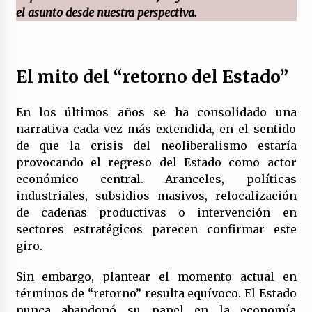
el asunto desde nuestra perspectiva.
Llamamiento por el 18 julio del Encuentro
Estatal por la República.
17/07/2026
El mito del “retorno del Estado”
La OTAN acelera la militarización industrial
con un nuevo modelo de producción
En los últimos años se ha consolidado una
permanente.
narrativa cada vez más extendida, en el sentido
16/07/2026
de que la crisis del neoliberalismo estaría
provocando el regreso del Estado como actor
Actos en Valencia y Alicante contra la
represión del activismo por Palestina.
económico central. Aranceles, políticas
16/07/2026
industriales, subsidios masivos, relocalización
de cadenas productivas o intervención en
sectores estratégicos parecen confirmar este
Asamblea abierta de los CLER en Alaquàs
plantea una alternativa a las obras aprobadas
giro.
para La Saleta y la línea C3.
16/07/2026
Sin embargo, plantear el momento actual en
términos de “retorno” resulta equívoco. El Estado
Declaración de Estambul por un Frente Común
nunca abandonó su papel en la economía
contra la OTAN, el Imperialismo y la Guerra.