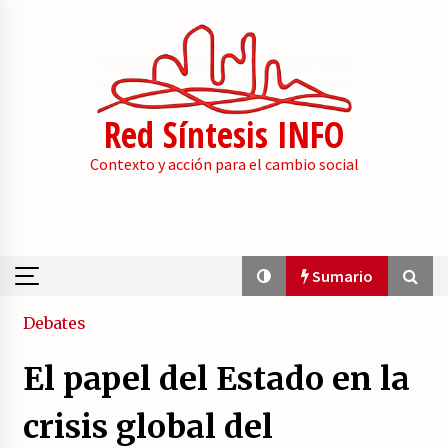
Skip
to
content
Red Síntesis INFO
Contexto y acción para el cambio social
Sumario
Sumario
Debates
El papel del Estado en la
La psicología de la desinformación y los
«paquetes retóricos».
crisis global del
21/07/2026