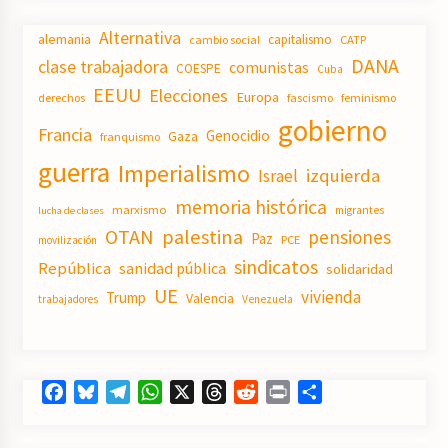
Alternativa
alemania
capitalismo
CATP
cambio social
DANA
clase trabajadora
comunistas
COESPE
Cuba
EEUU
Elecciones
Europa
derechos
fascismo
feminismo
gobierno
Francia
Genocidio
Gaza
franquismo
guerra
Imperialismo
izquierda
Israel
memoria histórica
marxismo
migrantes
lucha de clases
OTAN
palestina
pensiones
Paz
PCE
movilización
sindicatos
República
sanidad pública
solidaridad
UE
vivienda
Trump
Valencia
trabajadores
Venezuela
Facebook
Bluesky
Telegram
WhatsApp
X
Threads
Reddit
Print
Compartir