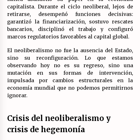
14/07/2026
capitalista. Durante el ciclo neoliberal, lejos de
retirarse, desempeñó funciones decisivas:
garantizó la financiarización, sostuvo rescates
El fuego no tiene la culpa en Los Gallardos
(Almería)
bancarios, disciplinó el trabajo y configuró
14/07/2026
marcos regulatorios favorables al capital global.
El neoliberalismo no fue la ausencia del Estado,
sino su reconfiguración. Lo que estamos
observando hoy no es su regreso, sino una
mutación en sus formas de intervención,
impulsada por cambios estructurales en la
economía mundial que no podemos permitirnos
ignorar.
Crisis del neoliberalismo y
crisis de hegemonía