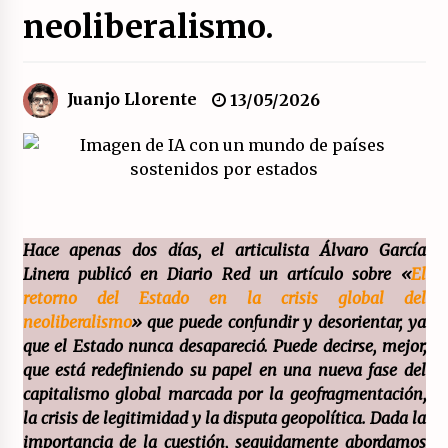
neoliberalismo.
Movilización social contra los presupuestos
derechistas de la Generalitat Valenciana.
21/07/2026
Juanjo Llorente
13/05/2026
El XXII Congreso del PCE y sus dos proyectos
políticos.
20/07/2026
¿Son marxistas las publicaciones de la
Fundación de Investigaciones Marxistas (FIM)
Hace apenas dos días, el articulista
Álvaro García
del PCE?
20/07/2026
Linera publicó
en Diario Red un artículo sobre «
El
retorno del Estado en la crisis global del
¿Por qué la «unidad de las izquierdas» es un
neoliberalismo
» que puede confundir y desorientar, ya
callejón sin salida?
que el Estado nunca desapareció. Puede decirse, mejor,
19/07/2026
que está redefiniendo su papel en una nueva fase del
capitalismo global marcada por la geofragmentación,
Polarizada y movilizada, la ciudadanía no se
la crisis de legitimidad y la disputa geopolítica. Dada la
queda en casa.
importancia de la cuestión, seguidamente abordamos
19/07/2026