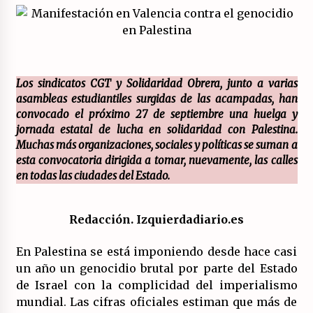
Sobre el desarrollo real del modelo productivo
español.
23/07/2026
Los sindicatos CGT y Solidaridad Obrera, junto a varias
La psicología de la desinformación y los
asambleas estudiantiles surgidas de las acampadas, han
«paquetes retóricos».
convocado el próximo 27 de septiembre una huelga y
21/07/2026
jornada estatal de lucha en solidaridad con Palestina.
Muchas más organizaciones, sociales y políticas se suman a
esta convocatoria dirigida a tomar, nuevamente, las calles
Movilización social contra los presupuestos
derechistas de la Generalitat Valenciana.
en todas las ciudades del Estado.
21/07/2026
Redacción. Izquierdadiario.es
El XXII Congreso del PCE y sus dos proyectos
políticos.
En Palestina se está imponiendo desde hace casi
20/07/2026
un año un genocidio brutal por parte del Estado
de Israel con la complicidad del imperialismo
¿Por qué la formación a la militancia comunista
del PCE no es marxista leninista?
mundial. Las cifras oficiales estiman que más de