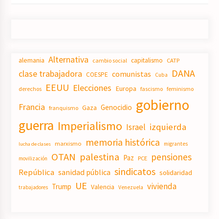
Alternativa
alemania
capitalismo
CATP
cambio social
DANA
clase trabajadora
comunistas
COESPE
Cuba
EEUU
Elecciones
Europa
derechos
fascismo
feminismo
gobierno
Francia
Genocidio
Gaza
franquismo
guerra
Imperialismo
izquierda
Israel
memoria histórica
marxismo
migrantes
lucha de clases
OTAN
palestina
pensiones
Paz
PCE
movilización
sindicatos
República
sanidad pública
solidaridad
UE
vivienda
Trump
Valencia
trabajadores
Venezuela