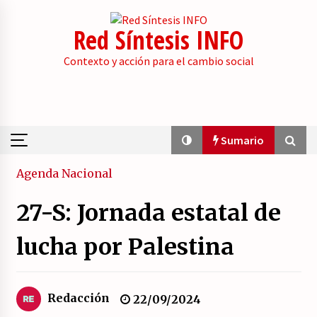
Skip
to
Red Síntesis INFO
content
Contexto y acción para el cambio social
Sumario
Sumario
Agenda
Nacional
27-S: Jornada estatal de
El embrión de una duda en la base de Podemos.
23/07/2026
lucha por Palestina
IU de Asturias propone un “rearme ético” que
Redacción
22/09/2024
no es de izquierdas.
23/07/2026