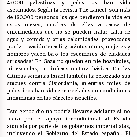
20/07/2026
43.000 palestinas y palestinos han sido
asesinados. Según la revista The Lancet, son más
de 180.000 personas las que perdieron la vida en
¿Por qué la «unidad de las izquierdas» es un
callejón sin salida?
estos meses, muchas de ellas a causa de
19/07/2026
enfermedades que no se pueden tratar, falta de
agua y comida y otras calamidades provocadas
Polarizada y movilizada, la ciudadanía no se
por la invasión israelí. ¿Cuántos niños, mujeres y
queda en casa.
hombres yacen bajo los escombros de ciudades
19/07/2026
arrasadas? En Gaza no quedan en pie hospitales,
ni escuelas, ni infraestructura básica. En las
Llamamiento por el 18 julio del Encuentro
últimas semanas Israel también ha reforzado sus
Estatal por la República.
ataques contra Cisjordania, mientras miles de
17/07/2026
palestinos han sido encarcelados en condiciones
inhumanas en las cárceles israelíes.
La OTAN acelera la militarización industrial
con un nuevo modelo de producción
permanente.
Este genocidio no podría llevarse adelante si no
16/07/2026
fuera por el apoyo incondicional al Estado
sionista por parte de los gobiernos imperialistas,
Actos en Valencia y Alicante contra la
incluyendo el Gobierno del Estado español. El
represión del activismo por Palestina.