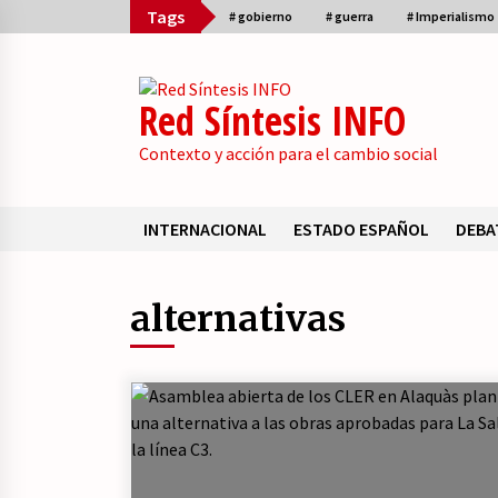
Skip
Tags
# gobierno
# guerra
# Imperialismo
to
content
Red Síntesis INFO
Contexto y acción para el cambio social
INTERNACIONAL
ESTADO ESPAÑOL
DEBA
Sumario
alternativas
La psicología de la desinformació
y los «paquetes retóricos».
21/07/2026
¿Son marxistas las publicaciones 
la Fundación de Investigaciones