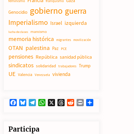
Francia
Gaza
feminismo
franquismo
19/07/2026
gobierno
guerra
Genocidio
Imperialismo
Actos en Valencia y Alicante contra
izquierda
Israel
la represión del activismo por
Palestina.
marxismo
lucha de clases
16/07/2026
memoria histórica
migrantes
movilización
OTAN
palestina
Paz
PCE
El fuego no tiene la culpa en Los
Gallardos (Almería)
pensiones
República
sanidad pública
14/07/2026
sindicatos
Trump
solidaridad
trabajadores
UE
vivienda
Valencia
Venezuela
Facebook
Bluesky
Telegram
WhatsApp
X
Threads
Reddit
Print
Compartir
Participa