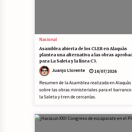
Marxistas (FIM) del PCE?
20/07/2026
Llamamiento por el 18 julio del
Encuentro Estatal por la República
17/07/2026
Nacional
Asamblea abierta de los CLER en Alaquàs
Asamblea abierta de los CLER en
Alaquàs plantea una alternativa a
plantea una alternativa a las obras aproba
las obras aprobadas para La Saleta
para La Saleta y la línea C3.
la línea C3.
16/07/2026
Juanjo Llorente
16/07/2026
Resumen de la Asamblea realizada en Alaquàs
sobre las obras ministeriales para el barranco
la Saleta y tren de cercanías.