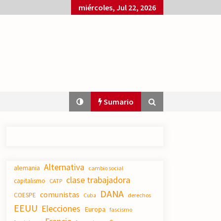
miércoles, Jul 22, 2026
Sumario
El XXII Congreso del PCE y sus dos
Alternativa
proyectos políticos.
alemania
cambio social
20/07/2026
clase trabajadora
capitalismo
CATP
DANA
comunistas
COESPE
derechos
Cuba
EEUU
Elecciones
Polarizada y movilizada, la
Europa
fascismo
ciudadanía no se queda en casa.