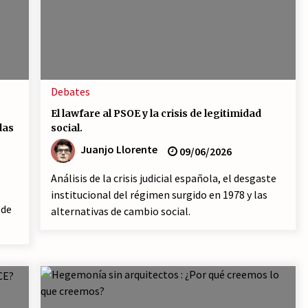
salida?
19/07/2026
La OTAN acelera la militarización
.
industrial con un nuevo modelo de
producción permanente.
16/07/2026
Debates
El lawfare al PSOE y la crisis de legitimidad
Declaración de Estambul por un
Frente Común contra la OTAN, el
das
social.
 y
Imperialismo y la Guerra.
Juanjo Llorente
09/06/2026
14/07/2026
Análisis de la crisis judicial española, el desgaste
institucional del régimen surgido en 1978 y las
 de
alternativas de cambio social.