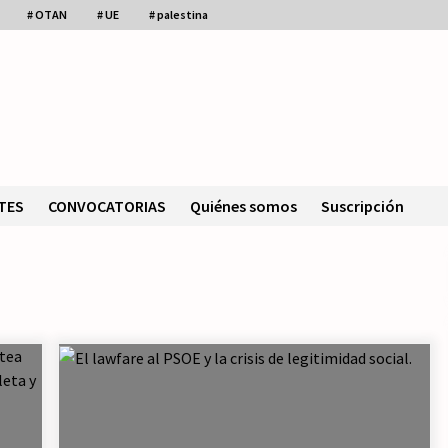
# OTAN
# UE
# palestina
TES
CONVOCATORIAS
Quiénes somos
Suscripción
n
Movilización social contra los
presupuestos derechistas de la
Generalitat Valenciana.
21/07/2026
de
¿Por qué la «unidad de las
izquierdas» es un callejón sin