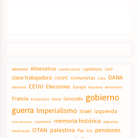
Alternativa
alemania
capitalismo
CATP
cambio social
DANA
clase trabajadora
comunistas
COESPE
Cuba
EEUU
Elecciones
Europa
derechos
fascismo
feminismo
gobierno
Francia
Genocidio
Gaza
franquismo
guerra
Imperialismo
izquierda
Israel
memoria histórica
marxismo
migrantes
lucha de clases
OTAN
palestina
pensiones
Paz
PCE
movilización