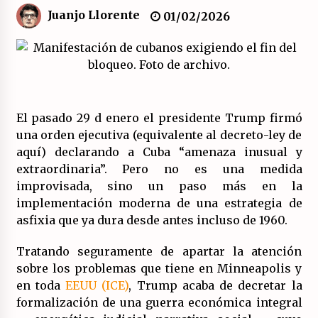
Juanjo Llorente
01/02/2026
El XXII Congreso del PCE y sus dos proyectos
políticos.
20/07/2026
¿Son marxistas las publicaciones de la
Fundación de Investigaciones Marxistas (FIM)
El pasado 29 d enero el presidente Trump firmó
del PCE?
una orden ejecutiva (equivalente al decreto-ley de
20/07/2026
aquí) declarando a Cuba “amenaza inusual y
extraordinaria”. Pero no es una medida
¿Por qué la «unidad de las izquierdas» es un
callejón sin salida?
improvisada, sino un paso más en la
19/07/2026
implementación moderna de una estrategia de
asfixia que ya dura desde antes incluso de 1960.
Polarizada y movilizada, la ciudadanía no se
queda en casa.
Tratando seguramente de apartar la atención
19/07/2026
sobre los problemas que tiene en Minneapolis y
en toda
EEUU (ICE)
, Trump acaba de decretar la
Llamamiento por el 18 julio del Encuentro
formalización de una guerra económica integral
Estatal por la República.