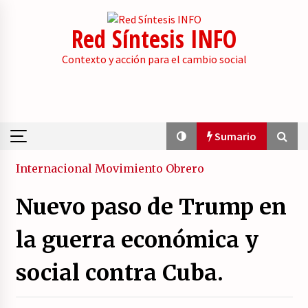
Skip
to
Red Síntesis INFO
content
Contexto y acción para el cambio social
Sumario
Sumario
Internacional
Movimiento Obrero
Nuevo paso de Trump en
La psicología de la desinformación y los
«paquetes retóricos».
la guerra económica y
21/07/2026
social contra Cuba.
Movilización social contra los presupuestos
derechistas de la Generalitat Valenciana.
21/07/2026