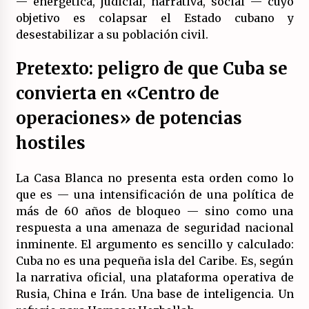
— energética, judicial, narrativa, social — cuyo
17/07/2026
objetivo es colapsar el Estado cubano y
desestabilizar a su población civil.
La OTAN acelera la militarización industrial
con un nuevo modelo de producción
Pretexto: peligro de que Cuba se
permanente.
16/07/2026
convierta en «Centro de
Actos en Valencia y Alicante contra la
operaciones» de potencias
represión del activismo por Palestina.
16/07/2026
hostiles
Asamblea abierta de los CLER en Alaquàs
La Casa Blanca no presenta esta orden como lo
plantea una alternativa a las obras aprobadas
que es — una intensificación de una política de
para La Saleta y la línea C3.
más de 60 años de bloqueo — sino como una
16/07/2026
respuesta a una amenaza de seguridad nacional
Declaración de Estambul por un Frente Común
inminente. El argumento es sencillo y calculado:
contra la OTAN, el Imperialismo y la Guerra.
Cuba no es una pequeña isla del Caribe. Es, según
14/07/2026
la narrativa oficial, una plataforma operativa de
Rusia, China e Irán. Una base de inteligencia. Un
El fuego no tiene la culpa en Los Gallardos