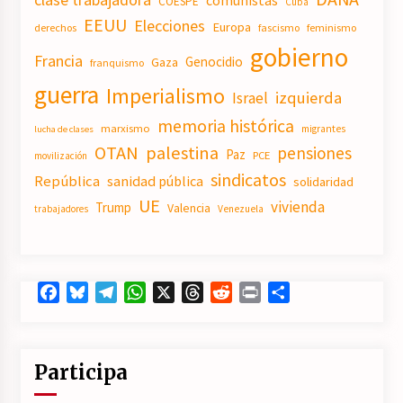
COESPE
Cuba
EEUU
Elecciones
Europa
derechos
fascismo
feminismo
gobierno
Francia
Genocidio
Gaza
franquismo
guerra
Imperialismo
izquierda
Israel
memoria histórica
marxismo
migrantes
lucha de clases
OTAN
palestina
pensiones
Paz
PCE
movilización
sindicatos
República
sanidad pública
solidaridad
UE
vivienda
Trump
Valencia
trabajadores
Venezuela
Facebook
Bluesky
Telegram
WhatsApp
X
Threads
Reddit
Print
Compartir
Participa