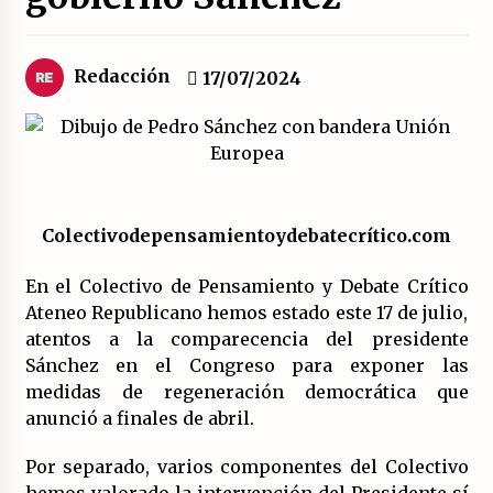
El XXII Congreso del PCE y sus dos proyectos
políticos.
Redacción
17/07/2024
20/07/2026
¿Son marxistas las publicaciones de la
Fundación de Investigaciones Marxistas (FIM)
del PCE?
20/07/2026
Colectivodepensamientoydebatecrítico.com
¿Por qué la «unidad de las izquierdas» es un
callejón sin salida?
En el Colectivo de Pensamiento y Debate Crítico
19/07/2026
Ateneo Republicano hemos estado este 17 de julio,
atentos a la comparecencia del presidente
Polarizada y movilizada, la ciudadanía no se
Sánchez en el Congreso para exponer las
queda en casa.
medidas de regeneración democrática que
19/07/2026
anunció a finales de abril.
Llamamiento por el 18 julio del Encuentro
Por separado, varios componentes del Colectivo
Estatal por la República.
hemos valorado la intervención del Presidente sí