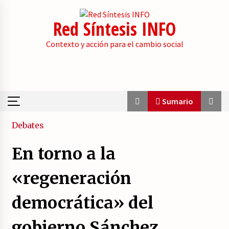
Skip
to
Red Síntesis INFO
content
Contexto y acción para el cambio social
Sumario
Sumario
Debates
En torno a la
La psicología de la desinformación y los
«paquetes retóricos».
«regeneración
21/07/2026
democrática» del
Movilización social contra los presupuestos
derechistas de la Generalitat Valenciana.
gobierno Sánchez
21/07/2026