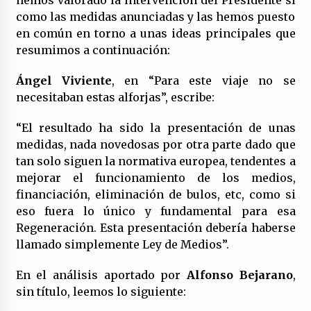
17/07/2026
como las medidas anunciadas y las hemos puesto
en común en torno a unas ideas principales que
La OTAN acelera la militarización industrial
resumimos a continuación:
con un nuevo modelo de producción
permanente.
Ángel Viviente
, en “Para este viaje no se
16/07/2026
necesitaban estas alforjas”, escribe:
Actos en Valencia y Alicante contra la
represión del activismo por Palestina.
“El resultado ha sido la presentación de unas
16/07/2026
medidas, nada novedosas por otra parte dado que
tan solo siguen la normativa europea, tendentes a
Asamblea abierta de los CLER en Alaquàs
mejorar el funcionamiento de los medios,
plantea una alternativa a las obras aprobadas
financiación, eliminación de bulos, etc, como si
para La Saleta y la línea C3.
eso fuera lo único y fundamental para esa
16/07/2026
Regeneración. Esta presentación debería haberse
Declaración de Estambul por un Frente Común
llamado simplemente Ley de Medios”.
contra la OTAN, el Imperialismo y la Guerra.
14/07/2026
En el análisis aportado por
Alfonso Bejarano
,
sin título, leemos lo siguiente:
El fuego no tiene la culpa en Los Gallardos