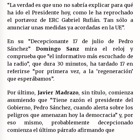
(Almería)
“La verdad es que uno no sabría explicar para qué
14/07/2026
ha ido el Presidente hoy, como le ha reprochado
el portavoz de ERC Gabriel Rufián. Tan sólo a
anunciar unas medidas ya acordadas en la UE”.
En su “Decepcionante 17 de julio de Pedro
Sánchez”
Domingo Sanz
mira el reloj y
comprueba que “el informativo más escuchado de
la radio”, que dura 30 minutos, ha tardado 17 en
referirse “por primera vez, a la ‘regeneración’
que esperábamos”.
Por último,
Javier Madrazo
, sin título, comienza
asumiendo que “Tiene razón el presidente del
Gobierno, Pedro Sánchez, cuando alerta sobre los
peligros que amenazan hoy la democracia” y, por
eso mismo, probablemente decepcionado
comienza el último párrafo afirmando que