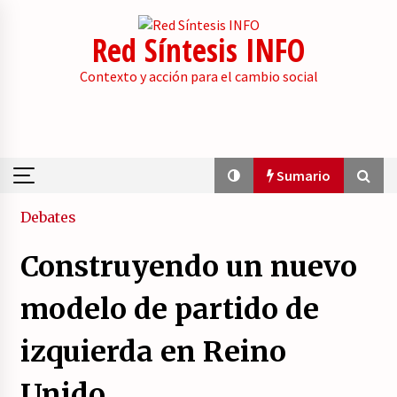
Skip
to
Red Síntesis INFO
content
Contexto y acción para el cambio social
Sumario
Sumario
Debates
Construyendo un nuevo
La psicología de la desinformación y los
«paquetes retóricos».
modelo de partido de
21/07/2026
izquierda en Reino
Movilización social contra los presupuestos
derechistas de la Generalitat Valenciana.
Unido.
21/07/2026