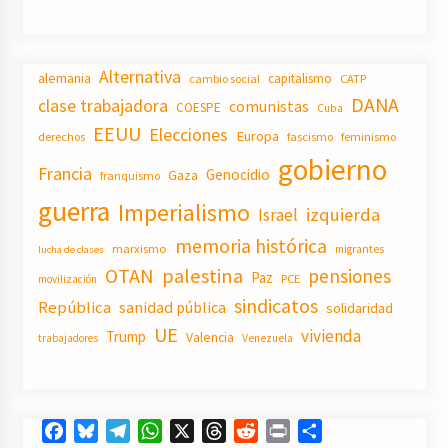
Alternativa
alemania
capitalismo
CATP
cambio social
DANA
clase trabajadora
comunistas
COESPE
Cuba
EEUU
Elecciones
Europa
derechos
fascismo
feminismo
gobierno
Francia
Genocidio
Gaza
franquismo
guerra
Imperialismo
izquierda
Israel
memoria histórica
marxismo
migrantes
lucha de clases
OTAN
palestina
pensiones
Paz
PCE
movilización
sindicatos
República
sanidad pública
solidaridad
UE
vivienda
Trump
Valencia
trabajadores
Venezuela
Facebook
Bluesky
Telegram
WhatsApp
X
Threads
Reddit
Print
Compartir