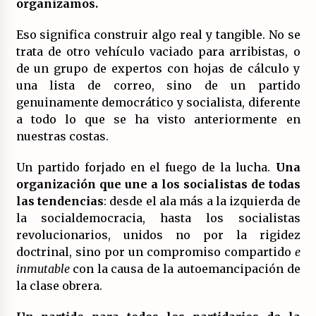
organizamos.
17/07/2026
Eso significa construir algo real y tangible. No se
La OTAN acelera la militarización industrial
trata de otro vehículo vaciado para arribistas, o
con un nuevo modelo de producción
permanente.
de un grupo de expertos con hojas de cálculo y
16/07/2026
una lista de correo, sino de un partido
genuinamente democrático y socialista, diferente
Actos en Valencia y Alicante contra la
a todo lo que se ha visto anteriormente en
represión del activismo por Palestina.
nuestras costas.
16/07/2026
Un partido forjado en el fuego de la lucha.
Una
Asamblea abierta de los CLER en Alaquàs
organización que une a los socialistas de todas
plantea una alternativa a las obras aprobadas
para La Saleta y la línea C3.
las tendencias
: desde el ala más a la izquierda de
16/07/2026
la socialdemocracia, hasta los socialistas
revolucionarios, unidos no por la rigidez
Declaración de Estambul por un Frente Común
doctrinal, sino por un compromiso compartido
e
contra la OTAN, el Imperialismo y la Guerra.
inmutable
con la causa de la autoemancipación de
14/07/2026
la clase obrera.
El fuego no tiene la culpa en Los Gallardos