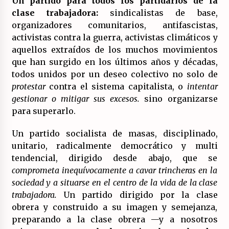
Un partido para todos los partidarios de la
(Almería)
clase trabajadora:
sindicalistas de base,
14/07/2026
organizadores comunitarios, antifascistas,
activistas contra la guerra, activistas climáticos y
aquellos extraídos de los muchos movimientos
que han surgido en los últimos años y décadas,
todos unidos por un deseo colectivo no solo de
protestar
contra el sistema capitalista, o
intentar
gestionar o mitigar sus excesos.
sino organizarse
para superarlo.
Un partido socialista de masas, disciplinado,
unitario, radicalmente democrático y multi
tendencial, dirigido desde abajo, que se
comprometa inequívocamente a cavar trincheras en la
sociedad y a situarse en el centro de la vida de la clase
trabajadora.
Un partido dirigido por la clase
obrera y construido a su imagen y semejanza,
preparando a la clase obrera —y a nosotros