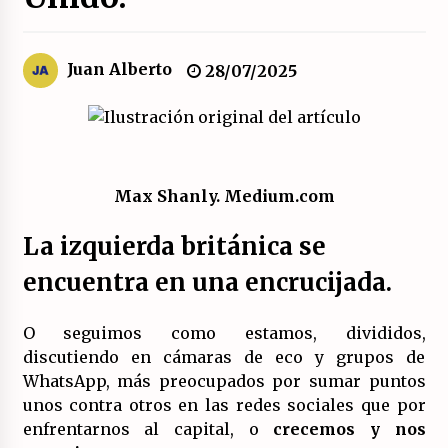
El XXII Congreso del PCE y sus dos proyectos
políticos.
Juan Alberto
28/07/2025
20/07/2026
¿Son marxistas las publicaciones de la
Fundación de Investigaciones Marxistas (FIM)
del PCE?
20/07/2026
Max Shanly. Medium.com
¿Por qué la «unidad de las izquierdas» es un
La izquierda británica se
callejón sin salida?
19/07/2026
encuentra en una encrucijada.
Polarizada y movilizada, la ciudadanía no se
O seguimos como estamos, divididos,
queda en casa.
discutiendo en cámaras de eco y grupos de
19/07/2026
WhatsApp, más preocupados por sumar puntos
unos contra otros en las redes sociales que por
Llamamiento por el 18 julio del Encuentro
enfrentarnos al capital, o
crecemos y nos
Estatal por la República.