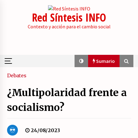
Skip
to
Red Síntesis INFO
content
Contexto y acción para el cambio social
Sumario
Sumario
Debates
¿Multipolaridad frente a
La psicología de la desinformación y los
«paquetes retóricos».
socialismo?
21/07/2026
Movilización social contra los presupuestos
24/08/2023
derechistas de la Generalitat Valenciana.
21/07/2026