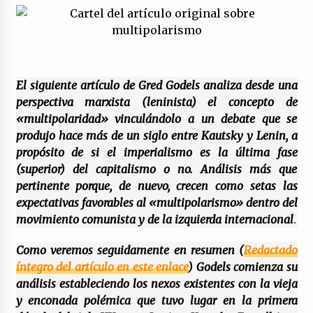
El XXII Congreso del PCE y sus dos proyectos
políticos.
20/07/2026
El siguiente artículo de Gred Godels analiza desde una
¿Son marxistas las publicaciones de la
perspectiva marxista (leninista) el concepto de
Fundación de Investigaciones Marxistas (FIM)
«multipolaridad» vinculándolo a un debate que se
del PCE?
produjo hace más de un siglo entre Kautsky y Lenin, a
20/07/2026
propósito de si el imperialismo es la última fase
¿Por qué la «unidad de las izquierdas» es un
(superior) del capitalismo o no. Análisis más que
callejón sin salida?
pertinente porque, de nuevo, crecen como setas las
19/07/2026
expectativas favorables al «multipolarismo» dentro del
movimiento comunista y de la izquierda internacional
.
Polarizada y movilizada, la ciudadanía no se
queda en casa.
Como veremos seguidamente en resumen (
Redactado
19/07/2026
íntegro del artículo en este enlace
) Godels comienza su
análisis estableciendo los nexos existentes con la vieja
Llamamiento por el 18 julio del Encuentro
y enconada polémica que tuvo lugar en la primera
Estatal por la República.