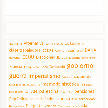
Alternativa
alemania
capitalismo
CATP
cambio social
DANA
clase trabajadora
comunistas
COESPE
Cuba
EEUU
Elecciones
Europa
derechos
fascismo
feminismo
gobierno
Francia
Genocidio
Gaza
franquismo
guerra
Imperialismo
izquierda
Israel
memoria histórica
marxismo
migrantes
lucha de clases
OTAN
palestina
pensiones
Paz
PCE
movilización
sindicatos
República
sanidad pública
solidaridad
UE
vivienda
Trump
Valencia
trabajadores
Venezuela