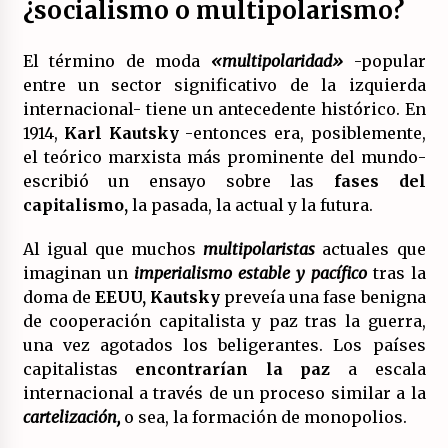
¿socialismo o multipolarismo?
(Almería)
14/07/2026
El término de moda
«multipolaridad»
-popular
entre un sector significativo de la izquierda
internacional- tiene un antecedente histórico. En
1914,
Karl Kautsky
-entonces era, posiblemente,
el teórico marxista más prominente del mundo-
escribió un ensayo sobre las
fases del
capitalismo,
la pasada, la actual y la futura.
Al igual que muchos
multipolaristas
actuales que
imaginan un
imperialismo estable y pacífico
tras la
doma de
EEUU, Kautsky
preveía una fase benigna
de cooperación capitalista y paz tras la guerra,
una vez agotados los beligerantes. Los países
capitalistas
encontrarían la paz
a escala
internacional a través de un proceso similar a la
cartelización,
o sea, la formación de monopolios.