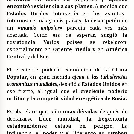
encontró resistencia a sus planes.
A medida que
Estados Unidos
intervenía en los asuntos
internos de más y más países, la descripción de
un
«mundo unipolar»
parecía cada vez más
acertada. Como era de esperar,
surgió la
resistencia
. Varios países se rebelaron,
especialmente en
Oriente Medio
y en
América
Central
y del
Sur
.
El creciente poderío económico de la
China
Popular,
en gran medida
ajena a las turbulencias
económicas mundiales,
desafió a
Estados Unidos
en
ese frente, al igual que el
creciente poderío
militar y la competitividad energética de Rusia.
Estaba claro que, sólo
unas décadas
después de
declararse
líder mundial, la hegemonía
estadounidense estaba en peligro.
La
influencia, el poder y el liderazgo
se estaban