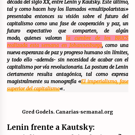
década del siglo XX, entre Lenin y Kautsky. Este último,
17/07/2026
tal y como hacen hoy los llamados «multipolaristas»
presentaba entonces su visión sobre el futuro del
La OTAN acelera la militarización industrial
capitalismo como una fase de cooperación y paz, un
con un nuevo modelo de producción
permanente.
futuro expectativo que comparten, de algún
16/07/2026
modo, quienes valoran
la cumbre de los BRICS
realizada esta semana en Johannesburgo
, como una
Actos en Valencia y Alicante contra la
nueva esperanza de paz y progreso humano sin límites,
represión del activismo por Palestina.
y todo ello -además- sin necesidad de acabar con el
16/07/2026
capitalismo por vía revolucionaria. La postura de Lenin
ciertamente resulta antagónica, tal como expresa
Asamblea abierta de los CLER en Alaquàs
plantea una alternativa a las obras aprobadas
magistralmente su monografía «
El imperialismo, fase
para La Saleta y la línea C3.
superior del capitalismo
«.
16/07/2026
Declaración de Estambul por un Frente Común
contra la OTAN, el Imperialismo y la Guerra.
Gred Godels. Canarias-semanal.org
14/07/2026
Lenin frente a Kautsky:
El fuego no tiene la culpa en Los Gallardos