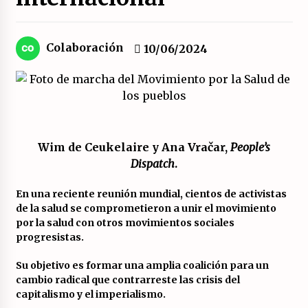
El XXII Congreso del PCE y sus dos proyectos
políticos.
Colaboración
10/06/2024
20/07/2026
¿Son marxistas las publicaciones de la
Fundación de Investigaciones Marxistas (FIM)
del PCE?
20/07/2026
Wim de Ceukelaire y Ana Vračar,
People’s
Dispatch
.
¿Por qué la «unidad de las izquierdas» es un
callejón sin salida?
19/07/2026
En una reciente reunión mundial, cientos de activistas
de la salud se comprometieron a unir el movimiento
por la salud con otros movimientos sociales
Polarizada y movilizada, la ciudadanía no se
progresistas.
queda en casa.
19/07/2026
Su objetivo es formar una amplia coalición para un
cambio radical que contrarreste las crisis del
Llamamiento por el 18 julio del Encuentro
capitalismo y el imperialismo.
Estatal por la República.