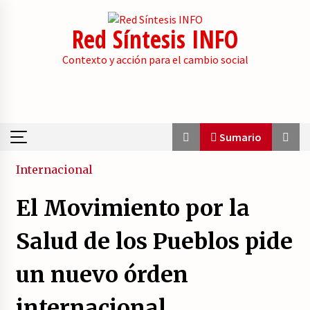
Skip
to
Red Síntesis INFO
content
Contexto y acción para el cambio social
Sumario
Sumario
Internacional
El Movimiento por la
La psicología de la desinformación y los
«paquetes retóricos».
Salud de los Pueblos pide
21/07/2026
un nuevo órden
Movilización social contra los presupuestos
derechistas de la Generalitat Valenciana.
internacional
21/07/2026