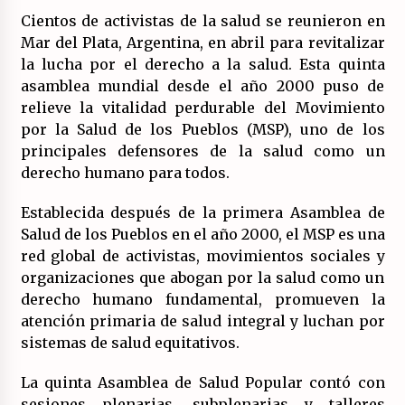
17/07/2026
Cientos de activistas de la salud se reunieron en
Mar del Plata, Argentina, en abril para revitalizar
La OTAN acelera la militarización industrial
la lucha por el derecho a la salud. Esta quinta
con un nuevo modelo de producción
asamblea mundial desde el año 2000 puso de
permanente.
16/07/2026
relieve la vitalidad perdurable del Movimiento
por la Salud de los Pueblos (MSP), uno de los
Actos en Valencia y Alicante contra la
principales defensores de la salud como un
represión del activismo por Palestina.
derecho humano para todos.
16/07/2026
Establecida después de la primera Asamblea de
Asamblea abierta de los CLER en Alaquàs
Salud de los Pueblos en el año 2000, el MSP es una
plantea una alternativa a las obras aprobadas
red global de activistas, movimientos sociales y
para La Saleta y la línea C3.
organizaciones que abogan por la salud como un
16/07/2026
derecho humano fundamental, promueven la
Declaración de Estambul por un Frente Común
atención primaria de salud integral y luchan por
contra la OTAN, el Imperialismo y la Guerra.
sistemas de salud equitativos.
14/07/2026
La quinta Asamblea de Salud Popular contó con
El fuego no tiene la culpa en Los Gallardos
sesiones plenarias, subplenarias y talleres