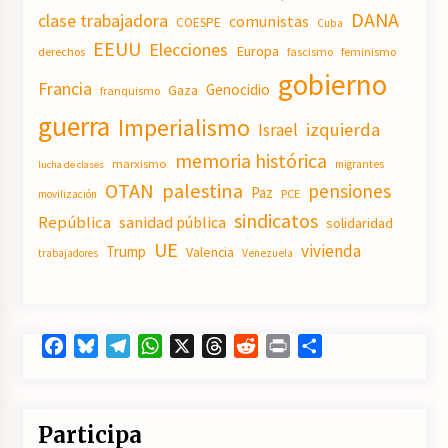
DANA
clase trabajadora
comunistas
COESPE
Cuba
EEUU
Elecciones
Europa
derechos
fascismo
feminismo
gobierno
Francia
Genocidio
Gaza
franquismo
guerra
Imperialismo
izquierda
Israel
memoria histórica
marxismo
migrantes
lucha de clases
OTAN
palestina
pensiones
Paz
PCE
movilización
sindicatos
República
sanidad pública
solidaridad
UE
vivienda
Trump
Valencia
trabajadores
Venezuela
Facebook
Bluesky
Telegram
WhatsApp
X
Threads
Reddit
Print
Compartir
Participa