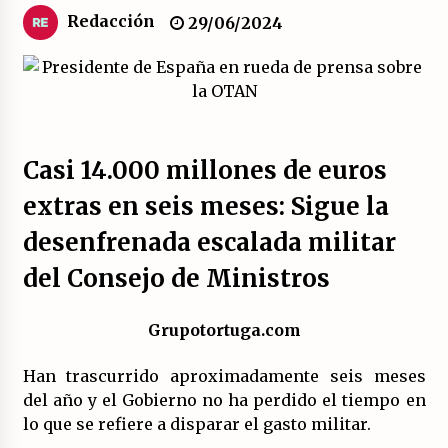
Redacción
29/06/2024
Sobre el desarrollo real del modelo productivo
español.
23/07/2026
La psicología de la desinformación y los
«paquetes retóricos».
Casi 14.000 millones de euros
21/07/2026
extras en seis meses: Sigue la
Movilización social contra los presupuestos
desenfrenada escalada militar
derechistas de la Generalitat Valenciana.
21/07/2026
del Consejo de Ministros
El XXII Congreso del PCE y sus dos proyectos
Grupotortuga.com
políticos.
20/07/2026
Han trascurrido aproximadamente seis meses
del año y el Gobierno no ha perdido el tiempo en
¿Por qué la formación a la militancia comunista
lo que se refiere a disparar el gasto militar.
del PCE no es marxista leninista?