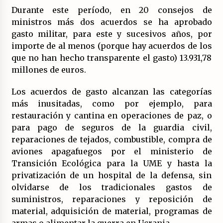
20/07/2026
Durante este período, en 20 consejos de
ministros más dos acuerdos se ha aprobado
¿Por qué la «unidad de las izquierdas» es un
gasto militar, para este y sucesivos años, por
callejón sin salida?
importe de al menos (porque hay acuerdos de los
19/07/2026
que no han hecho transparente el gasto) 13.931,78
millones de euros.
Polarizada y movilizada, la ciudadanía no se
queda en casa.
Los acuerdos de gasto alcanzan las categorías
19/07/2026
más inusitadas, como por ejemplo, para
restauración y cantina en operaciones de paz, o
Llamamiento por el 18 julio del Encuentro
Estatal por la República.
para pago de seguros de la guardia civil,
17/07/2026
reparaciones de tejados, combustible, compra de
aviones apagafuegos por el ministerio de
Transición Ecológica para la UME y hasta la
La OTAN acelera la militarización industrial
con un nuevo modelo de producción
privatización de un hospital de la defensa, sin
permanente.
olvidarse de los tradicionales gastos de
16/07/2026
suministros, reparaciones y reposición de
material, adquisición de material, programas de
Actos en Valencia y Alicante contra la
represión del activismo por Palestina.
armas o alimentar la guerra en Ucrania.