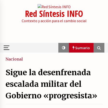
Skip
to
Red Síntesis INFO
content
Contexto y acción para el cambio social
Sumario
Sumario
Nacional
Sigue la desenfrenada
El embrión de una duda en la base de Podemos.
23/07/2026
escalada militar del
Gobierno «progresista»
IU de Asturias propone un “rearme ético” que
no es de izquierdas.
23/07/2026