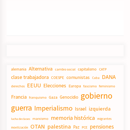
Alternativa
alemania
capitalismo
CATP
cambio social
DANA
clase trabajadora
comunistas
COESPE
Cuba
EEUU
Elecciones
Europa
derechos
fascismo
feminismo
gobierno
Francia
Genocidio
Gaza
franquismo
guerra
Imperialismo
izquierda
Israel
memoria histórica
marxismo
migrantes
lucha de clases
OTAN
palestina
pensiones
Paz
PCE
movilización