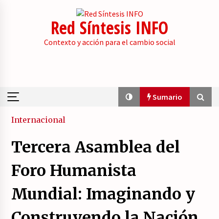
Skip
to
Red Síntesis INFO
content
Contexto y acción para el cambio social
Sumario
Sumario
Internacional
Tercera Asamblea del
La psicología de la desinformación y los
«paquetes retóricos».
Foro Humanista
21/07/2026
Mundial: Imaginando y
Movilización social contra los presupuestos
derechistas de la Generalitat Valenciana.
Construyendo la Nación
21/07/2026