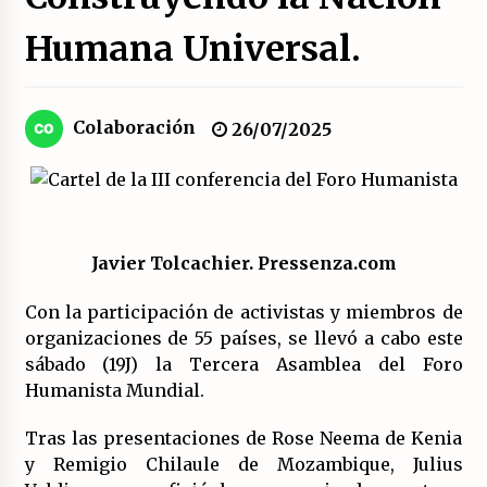
Humana Universal.
El XXII Congreso del PCE y sus dos proyectos
políticos.
20/07/2026
Colaboración
26/07/2025
¿Son marxistas las publicaciones de la
Fundación de Investigaciones Marxistas (FIM)
del PCE?
20/07/2026
¿Por qué la «unidad de las izquierdas» es un
Javier Tolcachier. Pressenza.com
callejón sin salida?
19/07/2026
Con la participación de activistas y miembros de
organizaciones de 55 países, se llevó a cabo este
Polarizada y movilizada, la ciudadanía no se
sábado (19J) la Tercera Asamblea del Foro
queda en casa.
Humanista Mundial.
19/07/2026
Tras las presentaciones de Rose Neema de Kenia
Llamamiento por el 18 julio del Encuentro
y Remigio Chilaule de Mozambique, Julius
Estatal por la República.