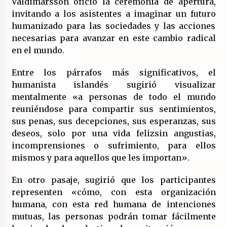
Valdimarsson ofició la ceremonia de apertura,
17/07/2026
invitando a los asistentes a imaginar un futuro
humanizado para las sociedades y las acciones
La OTAN acelera la militarización industrial
necesarias para avanzar en este cambio radical
con un nuevo modelo de producción
permanente.
en el mundo.
16/07/2026
Entre los párrafos más significativos, el
Actos en Valencia y Alicante contra la
humanista islandés sugirió visualizar
represión del activismo por Palestina.
mentalmente «a personas de todo el mundo
16/07/2026
reuniéndose para compartir sus sentimientos,
sus penas, sus decepciones, sus esperanzas, sus
Asamblea abierta de los CLER en Alaquàs
deseos, solo por una vida felizsin angustias,
plantea una alternativa a las obras aprobadas
para La Saleta y la línea C3.
incomprensiones o sufrimiento, para ellos
16/07/2026
mismos y para aquellos que les importan».
Declaración de Estambul por un Frente Común
En otro pasaje, sugirió que los participantes
contra la OTAN, el Imperialismo y la Guerra.
representen «cómo, con esta organización
14/07/2026
humana, con esta red humana de intenciones
mutuas, las personas podrán tomar fácilmente
El fuego no tiene la culpa en Los Gallardos