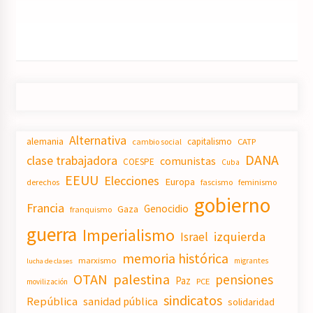
Alternativa
alemania
capitalismo
CATP
cambio social
DANA
clase trabajadora
comunistas
COESPE
Cuba
EEUU
Elecciones
Europa
derechos
fascismo
feminismo
gobierno
Francia
Genocidio
Gaza
franquismo
guerra
Imperialismo
izquierda
Israel
memoria histórica
marxismo
migrantes
lucha de clases
OTAN
palestina
pensiones
Paz
PCE
movilización
sindicatos
República
sanidad pública
solidaridad