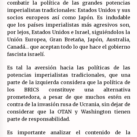
combatir la política de las grandes potencias
17/07/2026
imperialistas tradicionales: Estados Unidos y sus
socios europeos así como Japón. Es indudable
La OTAN acelera la militarización industrial
con un nuevo modelo de producción
que los países imperialistas más agresivos son,
permanente.
por lejos, Estados Unidos e Israel, siguiéndolos la
16/07/2026
Unión Europea, Gran Bretaña, Japón, Australia,
Canadá… que aceptan todo lo que hace el gobierno
Actos en Valencia y Alicante contra la
fascista israelí.
represión del activismo por Palestina.
16/07/2026
Es tal la aversión hacia las políticas de las
potencias imperialistas tradicionales, que una
Asamblea abierta de los CLER en Alaquàs
plantea una alternativa a las obras aprobadas
parte de la izquierda considera que la política de
para La Saleta y la línea C3.
los BRICS constituye una alternativa
16/07/2026
prometedora, a pesar de que muchos estén en
contra de la invasión rusa de Ucrania, sin dejar de
Declaración de Estambul por un Frente Común
considerar que la OTAN y Washington tienen
contra la OTAN, el Imperialismo y la Guerra.
14/07/2026
parte de responsabilidad.
Es importante analizar el contenido de la
El fuego no tiene la culpa en Los Gallardos