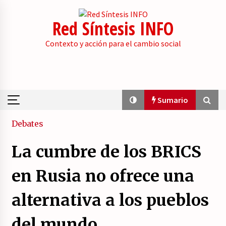
Skip
to
Red Síntesis INFO
content
Contexto y acción para el cambio social
Sumario
Sumario
Debates
La cumbre de los BRICS
La psicología de la desinformación y los
«paquetes retóricos».
en Rusia no ofrece una
21/07/2026
alternativa a los pueblos
Movilización social contra los presupuestos
derechistas de la Generalitat Valenciana.
del mundo
21/07/2026