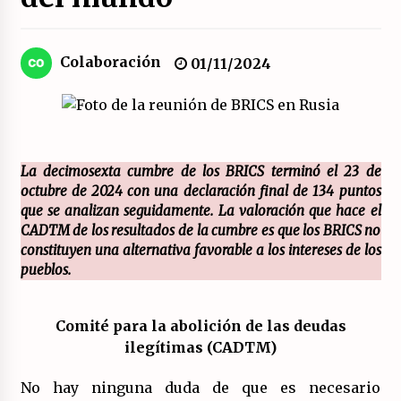
El XXII Congreso del PCE y sus dos proyectos
políticos.
Colaboración
01/11/2024
20/07/2026
¿Son marxistas las publicaciones de la
Fundación de Investigaciones Marxistas (FIM)
del PCE?
La decimosexta cumbre de los BRICS terminó el 23 de
20/07/2026
octubre de 2024 con una declaración final de 134 puntos
que se analizan seguidamente. La valoración que hace el
¿Por qué la «unidad de las izquierdas» es un
callejón sin salida?
CADTM de los resultados de la cumbre es que los BRICS no
19/07/2026
constituyen una alternativa favorable a los intereses de los
pueblos.
Polarizada y movilizada, la ciudadanía no se
queda en casa.
Comité para la abolición de las deudas
19/07/2026
ilegítimas
(CADTM)
Llamamiento por el 18 julio del Encuentro
No hay ninguna duda de que es necesario
Estatal por la República.