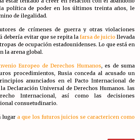
 estar tentado a creer en relación con el abandono
a política de poder en los últimos treinta años, le
mino de ilegalidad.
autores de crímenes de guerra y otras violaciones
ú debería evitar que se repita la
farsa de juicio
llevada
s tropas de ocupación estadounidenses. Lo que está en
n la arena global.
Convenio Europeo de Derechos Humanos
, es de suma
turos procedimientos, Rusia conceda al acusado un
rincipios anunciados en el Pacto Internacional de
de la Declaración Universal de Derechos Humanos. las
echo Internacional, así como las decisiones
cional consuetudinario.
á lugar
a que los futuros juicios se caractericen como