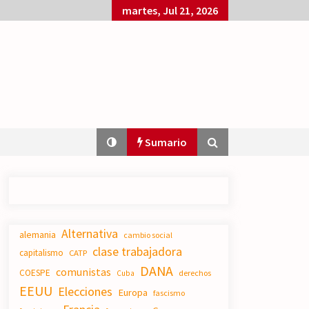
martes, Jul 21, 2026
Sumario
El XXII Congreso del PCE y sus dos
Alternativa
proyectos políticos.
alemania
cambio social
20/07/2026
clase trabajadora
capitalismo
CATP
DANA
comunistas
COESPE
derechos
Cuba
EEUU
Elecciones
Polarizada y movilizada, la
Europa
fascismo
ciudadanía no se queda en casa.