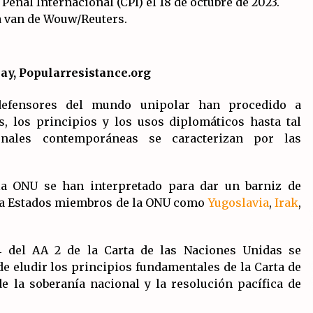
salida?
19/07/2026
La OTAN acelera la militarización
.
industrial con un nuevo modelo de
producción permanente.
ay, Popularresistance.org
16/07/2026
 defensores del mundo unipolar han procedido a
Declaración de Estambul por un
 los principios y los usos diplomáticos hasta tal
Frente Común contra la OTAN, el
onales contemporáneas se caracterizan por las
 y
Imperialismo y la Guerra.
14/07/2026
 la ONU se han interpretado para dar un barniz de
ntra Estados miembros de la ONU como
Yugoslavia
,
Irak
,
 4 del AA 2 de la Carta de las Naciones Unidas se
de eludir los principios fundamentales de la Carta de
e la soberanía nacional y la resolución pacífica de