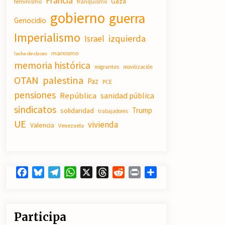
Francia
Gaza
feminismo
franquismo
19/07/2026
gobierno
guerra
Genocidio
Imperialismo
Actos en Valencia y Alicante contra
izquierda
Israel
la represión del activismo por
Palestina.
marxismo
lucha de clases
16/07/2026
memoria histórica
migrantes
movilización
OTAN
palestina
Paz
PCE
El fuego no tiene la culpa en Los
Gallardos (Almería)
pensiones
República
sanidad pública
14/07/2026
sindicatos
Trump
solidaridad
trabajadores
UE
vivienda
Valencia
Venezuela
Facebook
Bluesky
Telegram
WhatsApp
X
Threads
Reddit
Print
Compartir
Participa