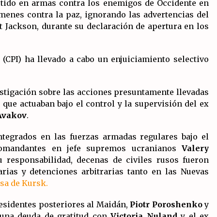
tido en armas contra los enemigos de Occidente en
menes contra la paz, ignorando las advertencias del
 Jackson, durante su declaración de apertura en los
l (CPI) ha llevado a cabo un enjuiciamiento selectivo
vestigación sobre las acciones presuntamente llevadas
s que actuaban bajo el control y la supervisión del ex
Avakov
.
ntegrados en las fuerzas armadas regulares bajo el
comandantes en jefe supremos ucranianos
Valery
u responsabilidad, decenas de civiles rusos fueron
rias y detenciones arbitrarias tanto en las Nuevas
sa de Kursk.
residentes posteriores al Maidán,
Piotr
Poroshenko
y
 una deuda de gratitud con
Victoria Nuland
y el ex