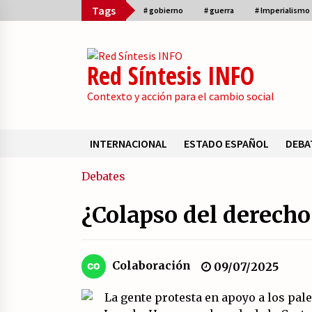
Skip
Tags
# gobierno
# guerra
# Imperialismo
to
content
Red Síntesis INFO
Contexto y acción para el cambio social
INTERNACIONAL
ESTADO ESPAÑOL
DEBA
Sumario
Debates
¿Colapso del derecho
La psicología de la desinformació
y los «paquetes retóricos».
21/07/2026
Colaboración
09/07/2025
¿Son marxistas las publicaciones 
la Fundación de Investigaciones