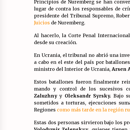
Principios de Nuremberg se han conver
lugar de contra los responsables de crí
presidente del Tribunal Supremo, Robert
Juicios
de Nuremberg.
Al hacerlo, la Corte Penal Internaciona
desde su creación.
En Ucrania, el tribunal no abrió una in
a cabo en el este del país por batallone
ministro del Interior de Ucrania,
Arsen 
Estos batallones fueron finalmente rei
mando y control de los sucesivos 
Zaluzhny
y
Oleksandr Syrsky.
Bajo s
sometidos a torturas, ejecuciones suma
Regiones
como más tarde en la región ru
Estas dos personas sirvieron bajo los p
Volodymir Zelenskyy
, quienes tienen