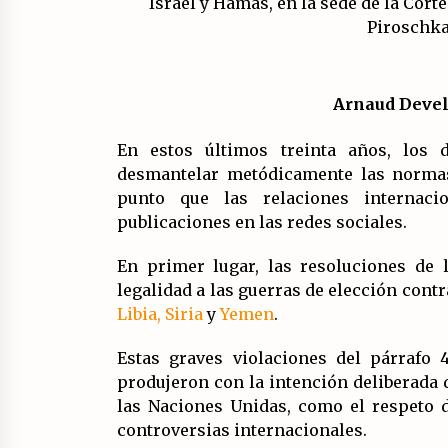
Marxistas (FIM) del PCE?
20/07/2026
Llamamiento por el 18 julio del
Encuentro Estatal por la República
Arnaud Devel
17/07/2026
En estos últimos treinta años, los
Asamblea abierta de los CLER en
desmantelar metódicamente las normas,
Alaquàs plantea una alternativa a
punto que las relaciones internaci
las obras aprobadas para La Saleta
la línea C3.
publicaciones en las redes sociales.
16/07/2026
En primer lugar, las resoluciones de
legalidad a las guerras de elección co
Libia,
Siria
y
Yemen
.
Estas graves violaciones del párrafo
produjeron con la intención deliberada 
las Naciones Unidas, como el respeto d
controversias internacionales.