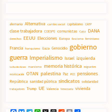
Alternativa
alemania
capitalismo
CATP
cambio social
DANA
clase trabajadora
comunistas
COESPE
Cuba
EEUU
Elecciones
Europa
derechos
fascismo
feminismo
gobierno
Francia
Genocidio
Gaza
franquismo
guerra
Imperialismo
izquierda
Israel
memoria histórica
marxismo
migrantes
lucha de clases
OTAN
palestina
pensiones
Paz
PCE
movilización
sindicatos
República
sanidad pública
solidaridad
UE
vivienda
Trump
Valencia
trabajadores
Venezuela