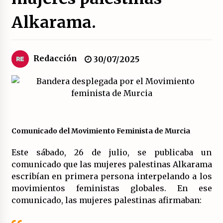
Alkarama.
El XXII Congreso del PCE y sus dos proyectos
políticos.
20/07/2026
Redacción
30/07/2025
¿Son marxistas las publicaciones de la
Fundación de Investigaciones Marxistas (FIM)
del PCE?
20/07/2026
¿Por qué la «unidad de las izquierdas» es un
callejón sin salida?
Comunicado del Movimiento Feminista de Murcia
19/07/2026
Este sábado, 26 de julio, se publicaba un
comunicado que las mujeres palestinas Alkarama
Polarizada y movilizada, la ciudadanía no se
queda en casa.
escribían en primera persona interpelando a los
19/07/2026
movimientos feministas globales. En ese
comunicado, las mujeres palestinas afirmaban:
Llamamiento por el 18 julio del Encuentro
Estatal por la República.