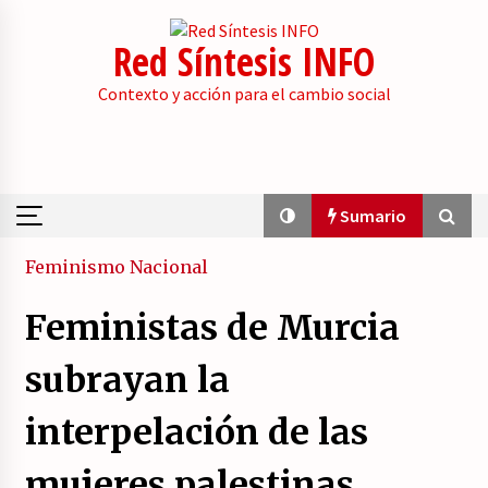
Skip
to
Red Síntesis INFO
content
Contexto y acción para el cambio social
Sumario
Sumario
Feminismo
Nacional
Feministas de Murcia
La psicología de la desinformación y los
«paquetes retóricos».
subrayan la
21/07/2026
interpelación de las
Movilización social contra los presupuestos
derechistas de la Generalitat Valenciana.
mujeres palestinas
21/07/2026