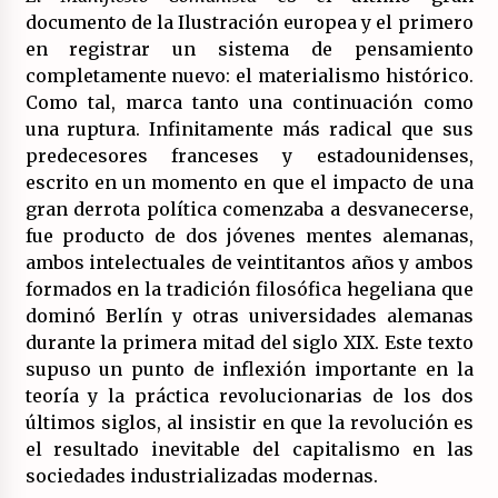
17/07/2026
documento de la Ilustración europea y el primero
en registrar un sistema de pensamiento
La OTAN acelera la militarización industrial
completamente nuevo: el materialismo histórico.
con un nuevo modelo de producción
Como tal, marca tanto una continuación como
permanente.
una ruptura. Infinitamente más radical que sus
16/07/2026
predecesores franceses y estadounidenses,
Actos en Valencia y Alicante contra la
escrito en un momento en que el impacto de una
represión del activismo por Palestina.
gran derrota política comenzaba a desvanecerse,
16/07/2026
fue producto de dos jóvenes mentes alemanas,
ambos intelectuales de veintitantos años y ambos
Asamblea abierta de los CLER en Alaquàs
formados en la tradición filosófica hegeliana que
plantea una alternativa a las obras aprobadas
dominó Berlín y otras universidades alemanas
para La Saleta y la línea C3.
16/07/2026
durante la primera mitad del siglo XIX. Este texto
supuso un punto de inflexión importante en la
Declaración de Estambul por un Frente Común
teoría y la práctica revolucionarias de los dos
contra la OTAN, el Imperialismo y la Guerra.
últimos siglos, al insistir en que la revolución es
14/07/2026
el resultado inevitable del capitalismo en las
sociedades industrializadas modernas.
El fuego no tiene la culpa en Los Gallardos