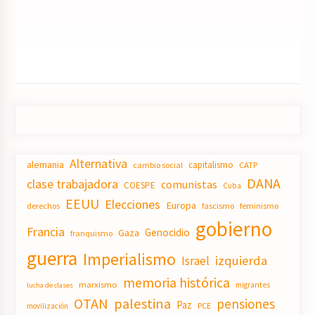
Alternativa
alemania
capitalismo
CATP
cambio social
DANA
clase trabajadora
comunistas
COESPE
Cuba
EEUU
Elecciones
Europa
derechos
fascismo
feminismo
gobierno
Francia
Genocidio
Gaza
franquismo
guerra
Imperialismo
izquierda
Israel
memoria histórica
marxismo
migrantes
lucha de clases
OTAN
palestina
pensiones
Paz
PCE
movilización