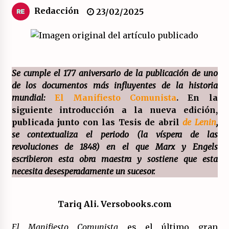
Redacción
23/02/2025
El XXII Congreso del PCE y sus dos proyectos
políticos.
20/07/2026
¿Son marxistas las publicaciones de la
Se cumple el 177 aniversario de la publicación de uno
Fundación de Investigaciones Marxistas (FIM)
de los documentos más influyentes de la historia
del PCE?
mundial:
El Manifiesto Comunista
. En la
20/07/2026
siguiente introducción a la nueva edición,
publicada junto con las Tesis de abril
de Lenin
,
¿Por qué la «unidad de las izquierdas» es un
callejón sin salida?
se contextualiza el periodo (la víspera de las
19/07/2026
revoluciones de 1848) en el que Marx y Engels
escribieron esta obra maestra y sostiene que esta
Polarizada y movilizada, la ciudadanía no se
necesita desesperadamente un sucesor.
queda en casa.
19/07/2026
Tariq Ali. Versobooks.com
Llamamiento por el 18 julio del Encuentro
Estatal por la República.
El Manifiesto Comunista
es el último gran