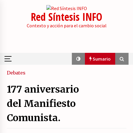
Skip
to
Red Síntesis INFO
content
Contexto y acción para el cambio social
Sumario
Sumario
Debates
177 aniversario
La psicología de la desinformación y los
«paquetes retóricos».
del Manifiesto
21/07/2026
Comunista.
Movilización social contra los presupuestos
derechistas de la Generalitat Valenciana.
21/07/2026